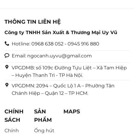
0
5
sao
THÔNG TIN LIÊN HỆ
Công ty TNHH Sản Xuất & Thương Mại Uy Vũ
Hotline: 0968 638 052 - 0945 916 880
Email: ngocanh.uyvu@gmail.com
VPGDMB: số 109c Đường Tựu Liệt – Xã Tam Hiệp
– Huyện Thanh Trì - TP Hà Nội.
VPGDMN: 2094 – Quốc Lộ 1 A – Phường Tân
Chánh Hiệp – Quận 12 – TP HCM.
CHÍNH
SẢN
MAPS
SÁCH
PHẨM
Chính
Ống hút