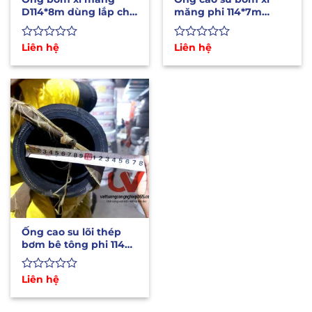
D114*8m dùng lắp cho
măng phi 114*7m
xe bồn bơm xi
dùng lắp cho xe bồn
Được
Liên hệ
Được
Liên hệ
xếp
xếp
hạng
hạng
0
0
5
5
sao
sao
Ống cao su lõi thép
bơm bê tông phi 114
dùng cho xe bơm xi
Được
Liên hệ
xếp
hạng