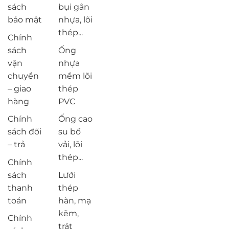
sách
bụi gân
bảo mật
nhựa, lõi
thép...
Chính
sách
Ống
vận
nhựa
chuyển
mềm lõi
– giao
thép
hàng
PVC
Chính
Ống cao
sách đổi
su bố
– trả
vải, lõi
thép...
Chính
sách
Lưới
thanh
thép
toán
hàn, mạ
kẽm,
Chính
trát