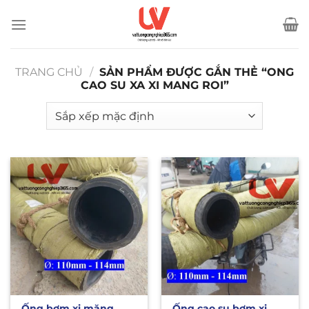
Bỏ
qua
nội
dung
TRANG CHỦ
/
SẢN PHẨM ĐƯỢC GẮN THẺ “ONG
CAO SU XA XI MANG ROI”
Ống bơm xi măng
Ống cao su bơm xi