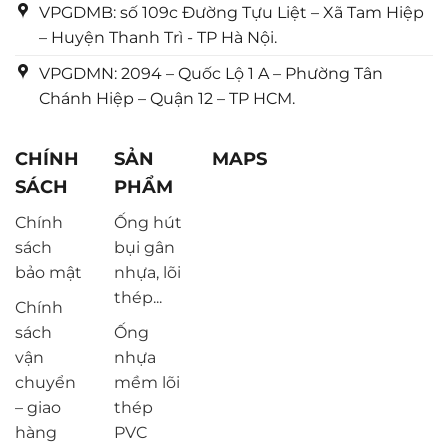
VPGDMB: số 109c Đường Tựu Liệt – Xã Tam Hiệp
– Huyện Thanh Trì - TP Hà Nội.
VPGDMN: 2094 – Quốc Lộ 1 A – Phường Tân
Chánh Hiệp – Quận 12 – TP HCM.
CHÍNH
SẢN
MAPS
SÁCH
PHẨM
Chính
Ống hút
sách
bụi gân
bảo mật
nhựa, lõi
thép...
Chính
sách
Ống
vận
nhựa
chuyển
mềm lõi
– giao
thép
hàng
PVC