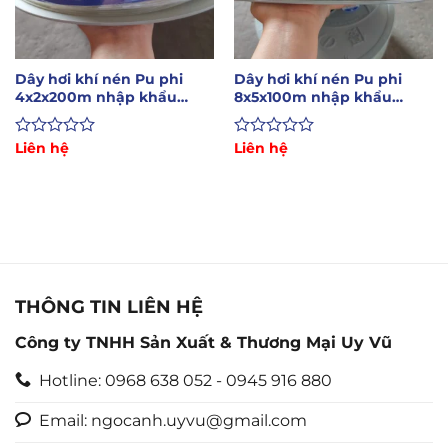
Dây hơi khí nén Pu phi
Dây hơi khí nén Pu phi
4x2x200m nhập khẩu
8x5x100m nhập khẩu
chính hãng
chính hãng
Được
Liên hệ
Được
Liên hệ
xếp
xếp
hạng
hạng
0
0
5
5
sao
sao
THÔNG TIN LIÊN HỆ
Công ty TNHH Sản Xuất & Thương Mại Uy Vũ
Hotline: 0968 638 052 - 0945 916 880
Email: ngocanh.uyvu@gmail.com