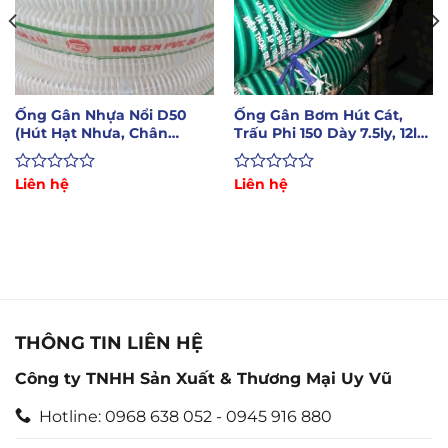
Ống Gân Nhựa Nổi D50
Ống Gân Bơm Hút Cát,
(Hút Hạt Nhưa, Chân
Trấu Phi 150 Dày 7.5ly, 12ly,
Không, Hút Liệu)
15ly
Được
Liên hệ
Được
Liên hệ
xếp
xếp
hạng
hạng
0
0
5
5
sao
sao
THÔNG TIN LIÊN HỆ
Công ty TNHH Sản Xuất & Thương Mại Uy Vũ
Hotline: 0968 638 052 - 0945 916 880