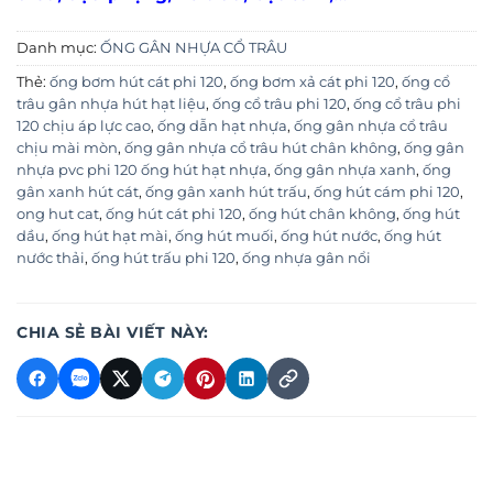
Danh mục:
ỐNG GÂN NHỰA CỔ TRÂU
Thẻ:
ống bơm hút cát phi 120
,
ống bơm xả cát phi 120
,
ống cổ
trâu gân nhựa hút hạt liệu
,
ống cổ trâu phi 120
,
ống cổ trâu phi
120 chịu áp lực cao
,
ống dẫn hạt nhựa
,
ống gân nhựa cổ trâu
chịu mài mòn
,
ống gân nhựa cổ trâu hút chân không
,
ống gân
nhựa pvc phi 120 ống hút hạt nhựa
,
ống gân nhựa xanh
,
ống
gân xanh hút cát
,
ống gân xanh hút trấu
,
ống hút cám phi 120
,
ong hut cat
,
ống hút cát phi 120
,
ống hút chân không
,
ống hút
dầu
,
ống hút hạt mài
,
ống hút muối
,
ống hút nước
,
ống hút
nước thải
,
ống hút trấu phi 120
,
ống nhựa gân nổi
CHIA SẺ BÀI VIẾT NÀY: