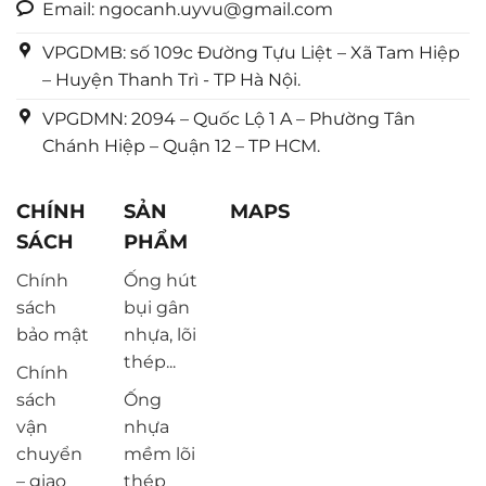
Email: ngocanh.uyvu@gmail.com
VPGDMB: số 109c Đường Tựu Liệt – Xã Tam Hiệp
– Huyện Thanh Trì - TP Hà Nội.
VPGDMN: 2094 – Quốc Lộ 1 A – Phường Tân
Chánh Hiệp – Quận 12 – TP HCM.
CHÍNH
SẢN
MAPS
SÁCH
PHẨM
Chính
Ống hút
sách
bụi gân
bảo mật
nhựa, lõi
thép...
Chính
sách
Ống
vận
nhựa
chuyển
mềm lõi
– giao
thép