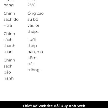
hàng
PVC
Chính
Ống cao
sách đổi
su bố
– trả
vải, lõi
thép...
Chính
sách
Lưới
thanh
thép
toán
hàn, mạ
kẽm,
Chính
trát
sách
tường...
bảo
hành
Thiết Kế Website Bởi Duy Anh Web