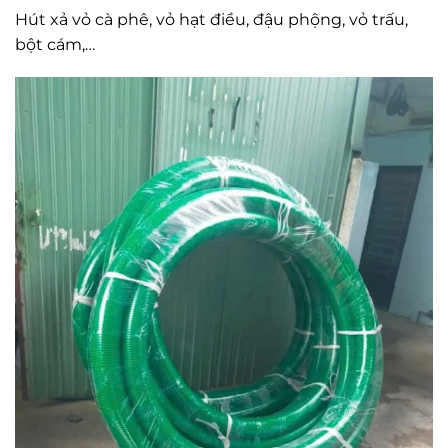
Hút xả vỏ cà phê, vỏ hạt điều, đậu phộng, vỏ trấu,
bột cám,…