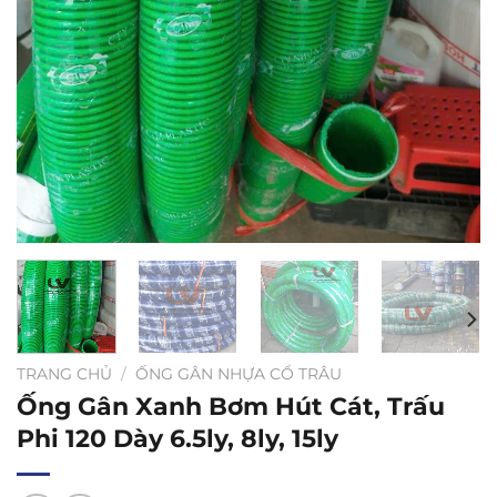
TRANG CHỦ
/
ỐNG GÂN NHỰA CỔ TRÂU
Ống Gân Xanh Bơm Hút Cát, Trấu
Phi 120 Dày 6.5ly, 8ly, 15ly