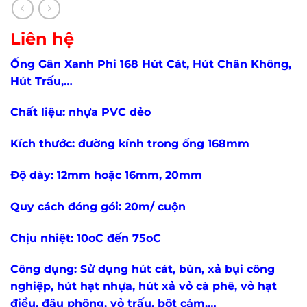
Liên hệ
Ống Gân Xanh Phi 168 Hút Cát, Hút Chân Không,
Hút Trấu,…
Chất liệu: nhựa PVC dẻo
Kích thước: đường kính trong ống 168mm
Độ dày: 12mm hoặc 16mm, 20mm
Quy cách đóng gói: 20m/ cuộn
Chịu nhiệt: 10oC đến 75oC
Công dụng: Sử dụng hút cát, bùn, xả bụi công
nghiệp, hút hạt nhựa, hút xả vỏ cà phê, vỏ hạt
điều, đậu phộng, vỏ trấu, bột cám,…