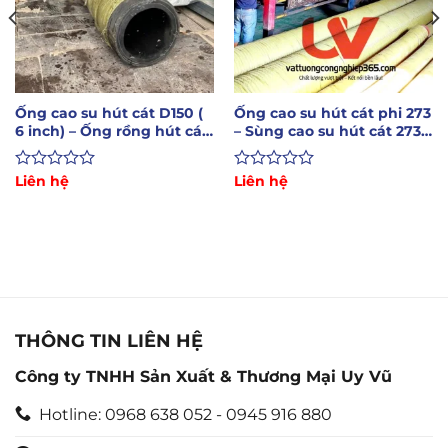
Ống cao su hút cát D150 (
Ống cao su hút cát phi 273
6 inch) – Ống rồng hút cát
– Sùng cao su hút cát 273(
sỏi phi 150
1, 2 kẽm)
Được
Liên hệ
Được
Liên hệ
xếp
xếp
hạng
hạng
0
0
5
5
sao
sao
THÔNG TIN LIÊN HỆ
Công ty TNHH Sản Xuất & Thương Mại Uy Vũ
Hotline: 0968 638 052 - 0945 916 880