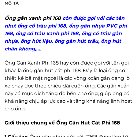
MÔ TẢ
Ống gân xanh phi 168
còn được gọi với các tên
như: ống cổ trâu phi 168, ống gân nhựa PVC phi
168, ống cổ trâu xanh phi 168, ống cổ trâu gân
nhựa, ống hút liệu, ống gân hút trấu, ống hút
chân không,…
.
Ống Gân Xanh Phi 168 hay còn được gọi với tên gọi
khác là ống gân hút cát phi 168. Đây là loại ống có
thiết kế bề mặt ngoài là các vòng xoắn gân dạng lò
xo chạy dọc theo chiều dài cuộn ống. Các gân xoắn
này có mục đích tăng độ bền cho ống, giúp ống có
khả năng chịu áp lực cao và tăng khả năng linh hoạt
cho ống.
Giới thiệu chung về Ống Gân Hút Cát Phi 168
1.Cấu tạo
: Ống gân nhựa hút cát D168 được làm từ