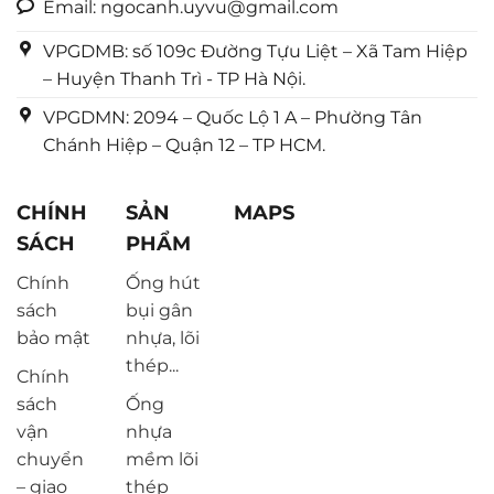
Email: ngocanh.uyvu@gmail.com
VPGDMB: số 109c Đường Tựu Liệt – Xã Tam Hiệp
– Huyện Thanh Trì - TP Hà Nội.
VPGDMN: 2094 – Quốc Lộ 1 A – Phường Tân
Chánh Hiệp – Quận 12 – TP HCM.
CHÍNH
SẢN
MAPS
SÁCH
PHẨM
Chính
Ống hút
sách
bụi gân
bảo mật
nhựa, lõi
thép...
Chính
sách
Ống
vận
nhựa
chuyển
mềm lõi
– giao
thép