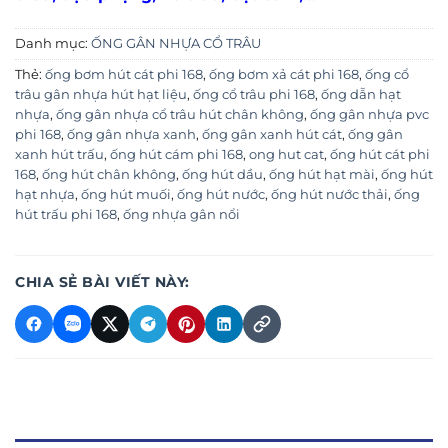
Danh mục:
ỐNG GÂN NHỰA CỔ TRÂU
Thẻ:
ống bơm hút cát phi 168
,
ống bơm xả cát phi 168
,
ống cổ
trâu gân nhựa hút hạt liệu
,
ống cổ trâu phi 168
,
ống dẫn hạt
nhựa
,
ống gân nhựa cổ trâu hút chân không
,
ống gân nhựa pvc
phi 168
,
ống gân nhựa xanh
,
ống gân xanh hút cát
,
ống gân
xanh hút trấu
,
ống hút cám phi 168
,
ong hut cat
,
ống hút cát phi
168
,
ống hút chân không
,
ống hút dầu
,
ống hút hạt mài
,
ống hút
hạt nhựa
,
ống hút muối
,
ống hút nước
,
ống hút nước thải
,
ống
hút trấu phi 168
,
ống nhựa gân nổi
CHIA SẺ BÀI VIẾT NÀY: