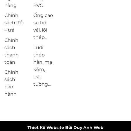
hàng
PVC
Chính
Ống cao
sách đổi
su bố
– trả
vải, lõi
thép...
Chính
sách
Lưới
thanh
thép
toán
hàn, mạ
kẽm,
Chính
trát
sách
tường...
bảo
hành
Thiết Kế Website Bởi Duy Anh Web