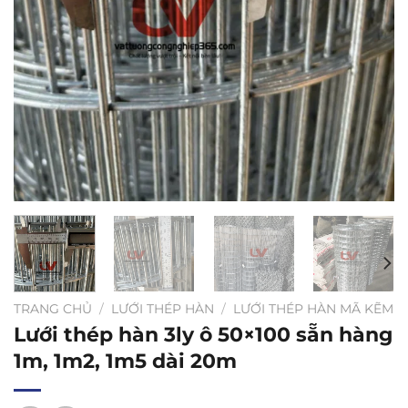
TRANG CHỦ
/
LƯỚI THÉP HÀN
/
LƯỚI THÉP HÀN MÃ KẼM
Lưới thép hàn 3ly ô 50×100 sẵn hàng
1m, 1m2, 1m5 dài 20m