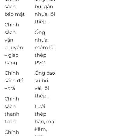
sách
bụi gân
bảo mật
nhựa, lõi
thép...
Chính
sách
Ống
vận
nhựa
chuyển
mềm lõi
– giao
thép
hàng
PVC
Chính
Ống cao
sách đổi
su bố
– trả
vải, lõi
thép...
Chính
sách
Lưới
thanh
thép
toán
hàn, mạ
kẽm,
Chính