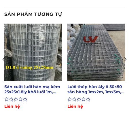
SẢN PHẨM TƯƠNG TỰ
Sản xuất lưới hàn mạ kẽm
Lưới thép hàn 4ly ô 50×50
25x25x1.8ly khổ lưới 1m,
sẵn hàng 1mx2m, 1mx3m,
1.2m, 1.5m
1mx10m
Được
Liên hệ
Được
Liên hệ
xếp
xếp
hạng
hạng
0
0
5
5