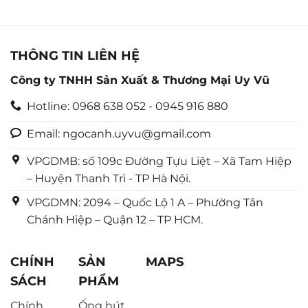
sao
sao
THÔNG TIN LIÊN HỆ
Công ty TNHH Sản Xuất & Thương Mại Uy Vũ
Hotline: 0968 638 052 - 0945 916 880
Email: ngocanh.uyvu@gmail.com
VPGDMB: số 109c Đường Tựu Liệt – Xã Tam Hiệp
– Huyện Thanh Trì - TP Hà Nội.
VPGDMN: 2094 – Quốc Lộ 1 A – Phường Tân
Chánh Hiệp – Quận 12 – TP HCM.
CHÍNH
SẢN
MAPS
SÁCH
PHẨM
Chính
Ống hút