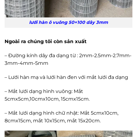
lưới hàn ô vuông 50×100 dây 3mm
Ngoài ra chúng tôi còn sản xuất
– Đường kính dây đa dạng từ : 2mm-2.5mm-2.7mm-
3mm-4mm-5mm
– Lưới hàn mạ và lưới hàn đen với mắt lưới đa dạng
– Mắt lưới dạng hình vuông: Mắt
5cmx5cm,10cmx10cm, 15cmx15cm.
– Mắt lưới dạng hình chữ nhật: Mắt 5cmx10cm,
8cmx15cm, mắt 10x15cm, mắt 15x20cm.