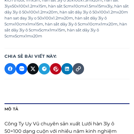
kich thuoc 1mx3m
,
hàn sắt 3ly ô 50x100x1.5mx20m
,
han sat
3lyx50x100x1.2mx15m
,
hàn sắt 5cmx10cmx1.5mx15mx3ly
,
hàn sắt
dây 3ly ô 50x100x1.2mx20m
,
hàn sắt dây 3ly ô 50x100x1.2mx20m
han sat day 3ly o 50x100x1.2mx20m
,
hàn sắt dây 3ly ô
5cmx10cmx1mx15m
,
hàn sắt dây 3ly ô 5cmx10cmx1mx20m
,
hàn
sắt dây 3ly ô 5cmx5cmx1mx15m
,
hàn sắt dây 3ly ô
5cmx5cmx1mx20m
CHIA SẺ BÀI VIẾT NÀY:
MÔ TẢ
Công Ty Uy Vũ chuyên sản xuất Lưới hàn 3ly ô
50×100 dạng cuộn với nhiều năm kinh nghiệm