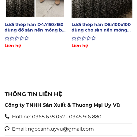
Lưới thép hàn D4A150x150
Lưới thép hàn D5a100x100
dùng đổ sàn nền móng bê
dùng cho sàn nền móng
tông
nhà xưởng
Được
Liên hệ
Được
Liên hệ
xếp
xếp
hạng
hạng
0
0
5
5
sao
sao
THÔNG TIN LIÊN HỆ
Công ty TNHH Sản Xuất & Thương Mại Uy Vũ
Hotline: 0968 638 052 - 0945 916 880
Email: ngocanh.uyvu@gmail.com