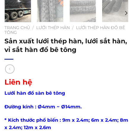
TRANG CHỦ
/
LƯỚI THÉP HÀN
/
LƯỚI THÉP HÀN ĐỔ BÊ
TÔNG
Sản xuất lưới thép hàn, lưới sắt hàn,
vỉ sắt hàn đổ bê tông
Liên hệ
Lưới hàn đổ sàn bê tông
Đường kính : Ø4mm ~ Ø14mm.
* Kích thước phổ biến : 9m x 2.4m; 6m x 2.4m; 8m
x 2.4m; 12m x 2.6m