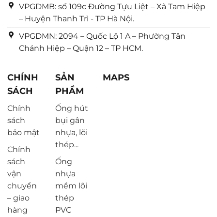
VPGDMB: số 109c Đường Tựu Liệt – Xã Tam Hiệp
– Huyện Thanh Trì - TP Hà Nội.
VPGDMN: 2094 – Quốc Lộ 1 A – Phường Tân
Chánh Hiệp – Quận 12 – TP HCM.
CHÍNH
SẢN
MAPS
SÁCH
PHẨM
Chính
Ống hút
sách
bụi gân
bảo mật
nhựa, lõi
thép...
Chính
sách
Ống
vận
nhựa
chuyển
mềm lõi
– giao
thép
hàng
PVC