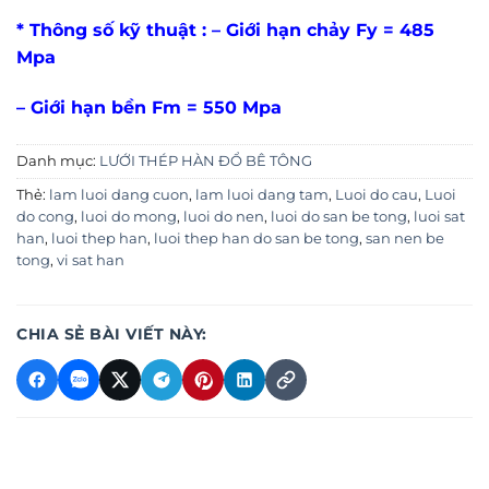
* Thông số kỹ thuật : – Giới hạn chảy Fy = 485
Mpa
– Giới hạn bền Fm = 550 Mpa
Danh mục:
LƯỚI THÉP HÀN ĐỔ BÊ TÔNG
Thẻ:
lam luoi dang cuon
,
lam luoi dang tam
,
Luoi do cau
,
Luoi
do cong
,
luoi do mong
,
luoi do nen
,
luoi do san be tong
,
luoi sat
han
,
luoi thep han
,
luoi thep han do san be tong
,
san nen be
tong
,
vi sat han
CHIA SẺ BÀI VIẾT NÀY: