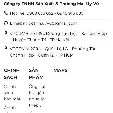
Công ty TNHH Sản Xuất & Thương Mại Uy Vũ
Hotline: 0968 638 052 - 0945 916 880
Email: ngocanh.uyvu@gmail.com
VPGDMB: số 109c Đường Tựu Liệt – Xã Tam Hiệp
– Huyện Thanh Trì - TP Hà Nội.
VPGDMN: 2094 – Quốc Lộ 1 A – Phường Tân
Chánh Hiệp – Quận 12 – TP HCM.
CHÍNH
SẢN
MAPS
SÁCH
PHẨM
Chính
Ống hút
sách
bụi gân
bảo mật
nhựa, lõi
thép...
Chính