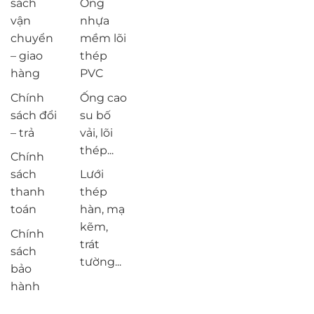
sách
Ống
vận
nhựa
chuyển
mềm lõi
– giao
thép
hàng
PVC
Chính
Ống cao
sách đổi
su bố
– trả
vải, lõi
thép...
Chính
sách
Lưới
thanh
thép
toán
hàn, mạ
kẽm,
Chính
trát
sách
tường...
bảo
hành