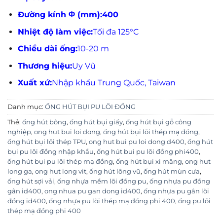
Đường kính Φ (mm):400
Nhiệt độ làm việc:
Tối đa 125°C
Chiều dài ống:
10-20 m
Thương hiệu:
Uy Vũ
Xuất xứ:
Nhập khẩu Trung Quốc, Taiwan
Danh mục:
ỐNG HÚT BỤI PU LÕI ĐỒNG
Thẻ:
ống hút bông
,
ống hút bụi giấy
,
ống hút bụi gỗ công
nghiệp
,
ong hut bui loi dong
,
ống hút bụi lõi thép mạ đồng
,
ống hút bụi lõi thép TPU
,
ong hut bui pu loi dong d400
,
ống hút
bụi pu lõi đồng nhập khẩu
,
ống hút bui pu lõi đồng phi400
,
ống hút bụi pu lõi thép mạ đồng
,
ống hút bụi xi măng
,
ong hut
long ga
,
ong hut long vit
,
ống hút lông vũ
,
ống hút mùn cưa
,
ống hút sợi vải
,
ống nhựa mềm lõi đồng pu
,
ống nhựa pu đồng
gân id400
,
ong nhua pu gan dong id400
,
ống nhựa pu gân lõi
đồng id400
,
ống nhựa pu lõi thép mạ đồng phi 400
,
ống pu lõi
thép mạ đồng phi 400