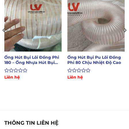
Ống Hút Bụi Lõi Đồng Phi
Ống Hút Bụi Pu Lõi Đồng
180 – Ống Nhựa Hút Bụi
Phi 80 Chịu Nhiệt Độ Cao
Công Nghiêp
Được
Liên hệ
Được
Liên hệ
xếp
xếp
hạng
hạng
0
0
5
5
sao
sao
THÔNG TIN LIÊN HỆ