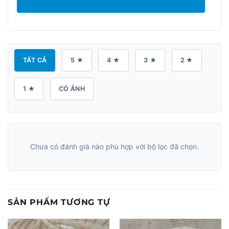
TẤT CẢ
5 ★
4 ★
3 ★
2 ★
1 ★
CÓ ẢNH
Chưa có đánh giá nào phù hợp với bộ lọc đã chọn.
SẢN PHẨM TƯƠNG TỰ