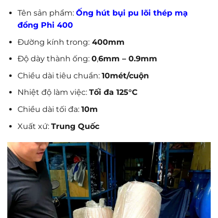
Tên sản phẩm:
Ống hút bụi pu lõi thép mạ
đồng Phi 400
Đường kính trong:
400mm
Độ dày thành ống:
0
,
6mm – 0.9mm
Chiều dài tiêu chuẩn:
10mét/cuộn
Nhiệt độ làm việc:
Tối đa 125°C
Chiều dài tối đa:
10m
Xuất xứ:
Trung Quốc