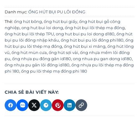
Danh mục:
ỐNG HÚT BỤI PU LÕI ĐỒNG
Thẻ:
ống hút bông
,
ống hút bụi giấy
,
ống hút bụi gỗ công
nghiệp
,
ong hut bui loi dong
,
ống hút bụi lõi thép mạ đồng
,
ống hút bụi lõi thép TPU
,
ong hut bui pu loi dong d180
,
ống hút
bụi pu lõi đồng nhập khẩu
,
ống hút bui pu lõi đồng phi180
,
ống
hút bụi pu lõi thép mạ đồng
,
ống hút bụi xi măng
,
ống hút lông
vũ
,
ống hút mùn cưa
,
ống hút sợi vải
,
ống nhựa mềm lõi đồng
pu
,
ống nhựa pu đồng gân id180
,
ong nhua pu gan dong id180
,
ống nhựa pu gân lõi đồng id180
,
ống nhựa pu lõi thép mạ đồng
phi 180
,
ống pu lõi thép mạ đồng phi 180
CHIA SẺ BÀI VIẾT NÀY: