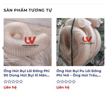
SẢN PHẨM TƯƠNG TỰ
Ống Hút Bụi Lõi Đồng Phi
Ống Hút Bụi Pu Lõi Đồng
90 Dùng Hút Bụi Xi Măng,
Phi 140 – Ống Hút Trấu,
Mùn Cưa
Mùn Cưa
Được
Liên hệ
Được
Liên hệ
xếp
xếp
hạng
hạng
0
0
5
5
sao
sao