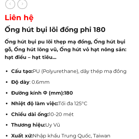
Liên hệ
Ống hút bụi lõi đồng phi 180
Ống hút bụi pu lõi thẹp mạ đồng, Ống hút bụi
gỗ, Ống hút lông vũ, Ống hút vỏ hạt nông sản:
hạt điều – hạt tiêu…
Cấu tạo:
PU (Polyurethane), dây thép mạ đồng
Độ dày
: 0.6mm
Đường kính Φ (mm):180
Nhiệt độ làm việc:
Tối đa 125°C
Chiều dài ống:
10-20 mét
Thương hiệu:
Uy Vũ
Xuất xứ:
Nhập khẩu Trung Quốc, Taiwan