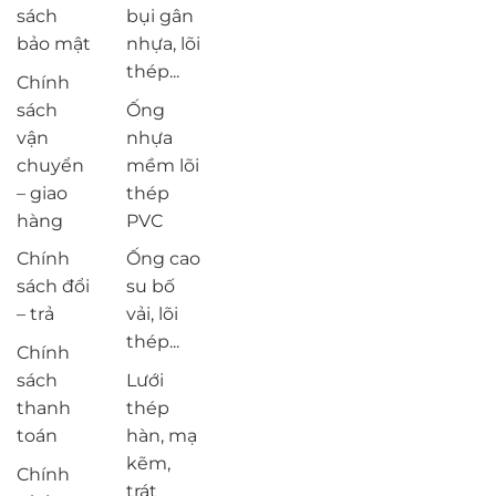
sách
bụi gân
bảo mật
nhựa, lõi
thép...
Chính
sách
Ống
vận
nhựa
chuyển
mềm lõi
– giao
thép
hàng
PVC
Chính
Ống cao
sách đổi
su bố
– trả
vải, lõi
thép...
Chính
sách
Lưới
thanh
thép
toán
hàn, mạ
kẽm,
Chính
trát