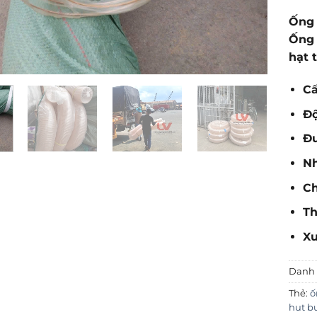
Ống 
Ống 
hạt 
Cấ
Độ
Đư
Nh
Ch
Th
Xu
Danh
Thẻ:
ố
hut bu