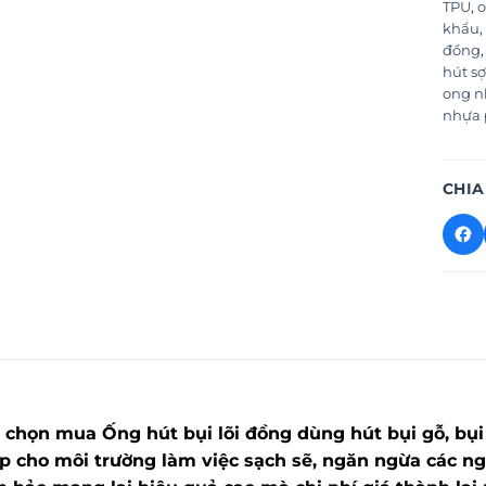
TPU
,
o
khẩu
,
đồng
hút sợ
ong n
nhựa 
CHIA
chọn mua Ống hút bụi lõi đồng dùng hút bụi gỗ, bụi 
p cho môi trường làm việc sạch sẽ, ngăn ngừa các ng