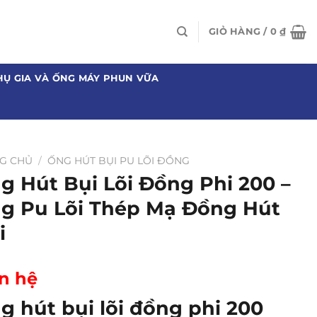
GIỎ HÀNG /
0
₫
HỤ GIA VÀ ỐNG MÁY PHUN VỮA
G CHỦ
/
ỐNG HÚT BỤI PU LÕI ĐỒNG
g Hút Bụi Lõi Đồng Phi 200 –
g Pu Lõi Thép Mạ Đồng Hút
i
n hệ
g hút bụi lõi đồng phi 200