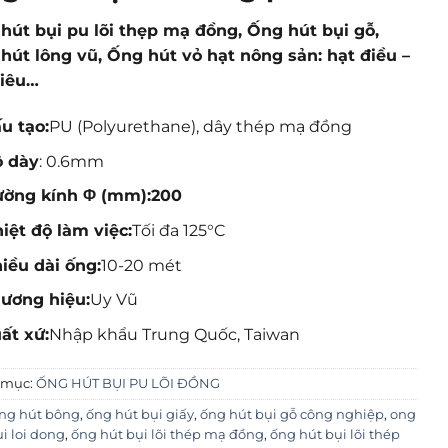
hút bụi pu lõi thẹp mạ đồng, Ống hút bụi gỗ,
hút lông vũ, Ống hút vỏ hạt nông sản: hạt điều –
tiêu…
u tạo:
PU (Polyurethane), dây thép mạ đồng
 dày
: 0.6mm
ờng kính Φ (mm):200
iệt độ làm việc:
Tối đa 125°C
iều dài ống:
10-20 mét
ương hiệu:
Uy Vũ
ất xứ:
Nhập khẩu Trung Quốc, Taiwan
 mục:
ỐNG HÚT BỤI PU LÕI ĐỒNG
ng hút bông
,
ống hút bụi giấy
,
ống hút bụi gỗ công nghiệp
,
ong
i loi dong
,
ống hút bụi lõi thép mạ đồng
,
ống hút bụi lõi thép