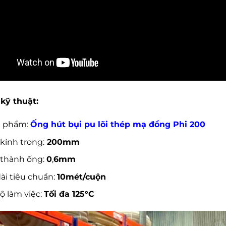
kỹ thuật:
n phẩm
:
Ống hút bụi pu lõi thép mạ đồng Phi 200
kính trong:
200mm
 thành ống:
0
,
6mm
ài tiêu chuẩn:
10mét/cuộn
ộ làm việc:
Tối đa 125°C