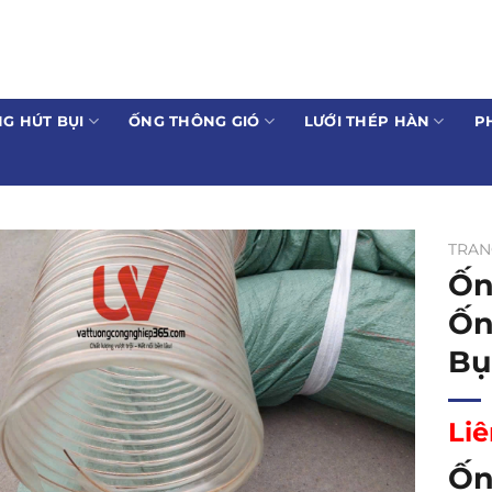
G HÚT BỤI
ỐNG THÔNG GIÓ
LƯỚI THÉP HÀN
P
TRAN
Ốn
Ốn
Bụ
Liê
Ốn