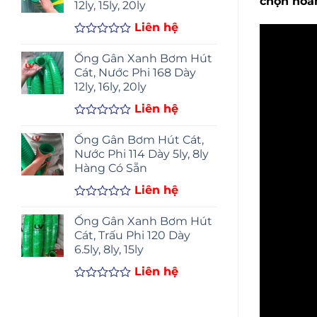
chọn hoàn
12ly, 15ly, 20ly
5
sao
Liên hệ
Được
xếp
Ống Gân Xanh Bơm Hút
hạng
Cát, Nước Phi 168 Dày
0
12ly, 16ly, 20ly
5
sao
Liên hệ
Được
xếp
Ống Gân Bơm Hút Cát,
hạng
Nước Phi 114 Dày 5ly, 8ly
0
Hàng Có Sẵn
5
sao
Liên hệ
Được
xếp
Ống Gân Xanh Bơm Hút
hạng
Cát, Trấu Phi 120 Dày
0
6.5ly, 8ly, 15ly
5
sao
Liên hệ
Được
xếp
hạng