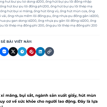
ng hut bui pu loi dong d200
,
ống hút bụi pu lõi đồng nhập
ống hút bui pu lõi đồng phi200
,
ống hút bụi pu lõi thép mạ
,
ống hút bụi xi măng
,
ống hút lông vũ
,
ống hút mùn cưa
,
ống
i vải
,
ống nhựa mềm lõi đồng pu
,
ống nhựa pu đồng gân id200
,
hua pu gan dong id200
,
ống nhựa pu gân lõi đồng id200
,
ống
pu lõi thép mạ đồng phi 200
,
ống pu lõi thép mạ đồng phi 200
 SẺ BÀI VIẾT NÀY:
xi măng, bụi sắt, ngành sản xuất giấy, hút mùn
uy cơ về sức khỏe cho người lao động. Đây là lựa