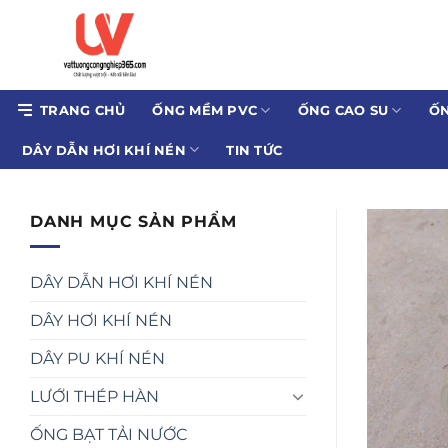
Bỏ
qua
nội
dung
TRANG CHỦ
ỐNG MỀM PVC
ỐNG CAO SU
ỐN
DÂY DẪN HƠI KHÍ NÉN
TIN TỨC
DANH MỤC SẢN PHẨM
DÂY DẪN HƠI KHÍ NÉN
DÂY HƠI KHÍ NÉN
DÂY PU KHÍ NÉN
LƯỚI THÉP HÀN
ỐNG BẠT TẢI NƯỚC