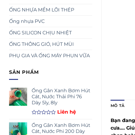
ỐNG NHỰA MỀM LÕI THÉP
Ống nhựa PVC
ỐNG SILICON CHỊU NHIỆT
ỐNG THÔNG GIÓ, HÚT MÙI
PHỤ GIA VÀ ỐNG MÁY PHUN VỮA
SẢN PHẨM
Ống Gân Xanh Bơm Hút
Cát, Nước Thải Phi 76
Dày 5ly, 8ly
MÔ TẢ
Liên hệ
Được
Bạn đang 
xếp
Ống Gân Xanh Bơm Hút
cưa…. Giú
hạng
Cát, Nước Phi 200 Dày
0