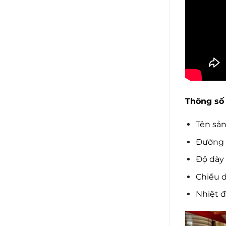
0
5
sao
Thông số 
Tên sả
Đường 
Độ dày
Chiều d
Nhiệt đ