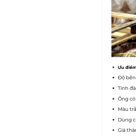
Ưu điểm
Độ bền 
Tính đà
Ống có
Màu trắ
Dùng c
Giá thà