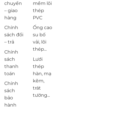
chuyển
mềm lõi
– giao
thép
hàng
PVC
Chính
Ống cao
sách đổi
su bố
– trả
vải, lõi
thép...
Chính
sách
Lưới
thanh
thép
toán
hàn, mạ
kẽm,
Chính
trát
sách
tường...
bảo
hành