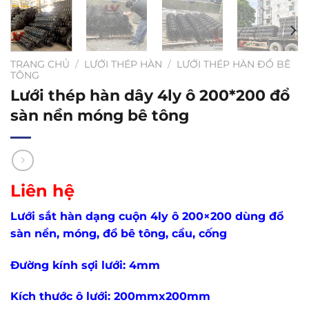
TRANG CHỦ
/
LƯỚI THÉP HÀN
/
LƯỚI THÉP HÀN ĐỔ BÊ
TÔNG
Lưới thép hàn dây 4ly ô 200*200 đổ
sàn nền móng bê tông
Liên hệ
Lưới sắt hàn dạng cuộn 4ly ô 200×200 dùng đổ
sàn nền, móng, đổ bê tông, cầu, cống
Đường kính sợi lưới: 4mm
Kích thước ô lưới: 200mmx200mm