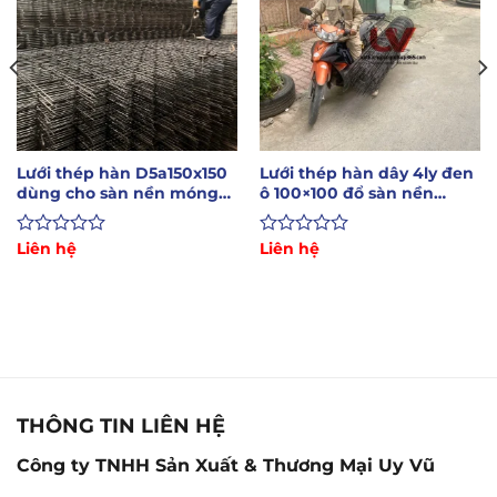
Lưới thép hàn D5a150x150
Lưới thép hàn dây 4ly đen
dùng cho sàn nền móng
ô 100×100 đổ sàn nền
nhà xưởng
móng bê tông
Được
Liên hệ
Được
Liên hệ
xếp
xếp
hạng
hạng
0
0
5
5
sao
sao
THÔNG TIN LIÊN HỆ
Công ty TNHH Sản Xuất & Thương Mại Uy Vũ