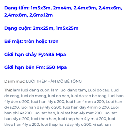
Dạng tấm: 1m5x3m, 2mx4m, 2,4mx9m, 2,4mx6m,
2,4mx8m, 2,6mx12m
Dạng cuộn: 2mx25m, 1m5x25m
Bề mặt: tròn hoặc trơn
Giới hạn chảy Fy:485 Mpa
Giới hạn bền Fm: 550 Mpa
Danh mục:
LƯỚI THÉP HÀN ĐỔ BÊ TÔNG
Thẻ:
lam luoi dang cuon
,
lam luoi dang tam
,
Luoi do cau
,
Luoi
do cong
,
luoi do mong
,
luoi do nen
,
luoi do san be tong
,
luoi han
4ly den o 200
,
luoi han 4ly o 200
,
luoi han 4mm o 200
,
Luoi han
d4a200
,
luoi han day 4ly o 200
,
luoi han day 4mm o 200
,
Luoi
han phi 4a200
,
luoi sat han
,
luoi sat han 4ly mat 200
,
luoi sat
han 4ly o 200
,
luoi thep han
,
luoi thep han 4ly mat 200
,
luoi
thep han 4ly o 200
,
luoi thep han day 4ly o 200
,
vi sat han