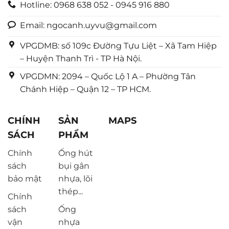
Hotline: 0968 638 052 - 0945 916 880
Email: ngocanh.uyvu@gmail.com
VPGDMB: số 109c Đường Tựu Liệt – Xã Tam Hiệp
– Huyện Thanh Trì - TP Hà Nội.
VPGDMN: 2094 – Quốc Lộ 1 A – Phường Tân
Chánh Hiệp – Quận 12 – TP HCM.
CHÍNH
SẢN
MAPS
SÁCH
PHẨM
Chính
Ống hút
sách
bụi gân
bảo mật
nhựa, lõi
thép...
Chính
sách
Ống
vận
nhựa