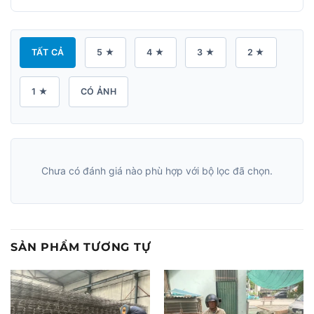
TẤT CẢ
5 ★
4 ★
3 ★
2 ★
1 ★
CÓ ẢNH
Chưa có đánh giá nào phù hợp với bộ lọc đã chọn.
SẢN PHẨM TƯƠNG TỰ