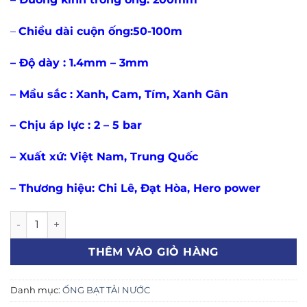
–
Chiều dài cuộn ống:50-100m
– Độ dày : 1.4mm – 3mm
– Mầu sắc : Xanh, Cam, Tím, Xanh Gân
– Chịu áp lực : 2 – 5 bar
– Xuất xứ: Việt Nam, Trung Quốc
– Thương hiệu: Chi Lê, Đạt Hòa, Hero power
Ống bạt cốt dù phi 200 tải cát, sỏi, bùn, nước thải số lượng
THÊM VÀO GIỎ HÀNG
Danh mục:
ỐNG BẠT TẢI NƯỚC