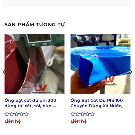
SẢN PHẨM TƯƠNG TỰ
Ống bạt cốt dù phi 300
Ống Bạt Cốt Dù Phi 100
dùng tải cát, sỏi, bùn,
Chuyên Dùng Xả Nước,
nước thải
Bùn, Cát
Được
Liên hệ
Được
Liên hệ
xếp
xếp
hạng
hạng