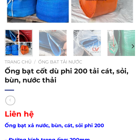
TRANG CHỦ
/
ỐNG BẠT TẢI NƯỚC
Ống bạt cốt dù phi 200 tải cát, sỏi,
bùn, nước thải
Liên hệ
Ống bạt xả nước, bùn, cát, sỏi phi 200
– Đường kính trong ống: 200mm