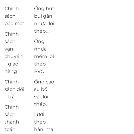
Chính
Ống hút
sách
bụi gân
bảo mật
nhựa, lõi
thép...
Chính
sách
Ống
vận
nhựa
chuyển
mềm lõi
– giao
thép
hàng
PVC
Chính
Ống cao
sách đổi
su bố
– trả
vải, lõi
thép...
Chính
sách
Lưới
thanh
thép
toán
hàn, mạ