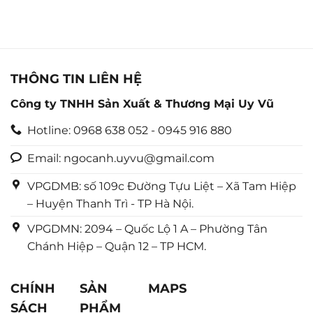
0
0
5
5
sao
sao
THÔNG TIN LIÊN HỆ
Công ty TNHH Sản Xuất & Thương Mại Uy Vũ
Hotline: 0968 638 052 - 0945 916 880
Email: ngocanh.uyvu@gmail.com
VPGDMB: số 109c Đường Tựu Liệt – Xã Tam Hiệp
– Huyện Thanh Trì - TP Hà Nội.
VPGDMN: 2094 – Quốc Lộ 1 A – Phường Tân
Chánh Hiệp – Quận 12 – TP HCM.
CHÍNH
SẢN
MAPS
SÁCH
PHẨM