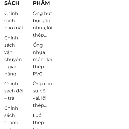
SÁCH
PHẨM
Chính
Ống hút
sách
bụi gân
bảo mật
nhựa, lõi
thép...
Chính
sách
Ống
vận
nhựa
chuyển
mềm lõi
– giao
thép
hàng
PVC
Chính
Ống cao
sách đổi
su bố
– trả
vải, lõi
thép...
Chính
sách
Lưới
thanh
thép