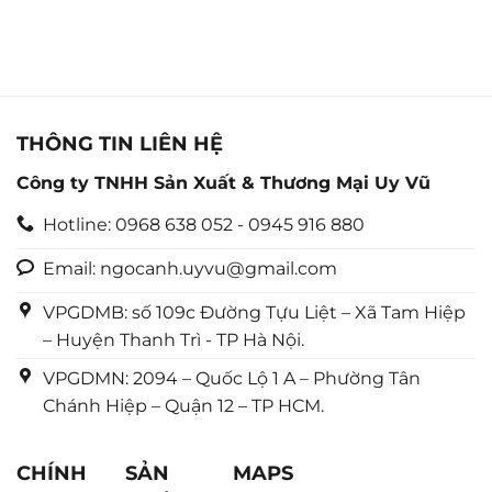
hạng
hạng
0
0
5
5
sao
sao
THÔNG TIN LIÊN HỆ
Công ty TNHH Sản Xuất & Thương Mại Uy Vũ
Hotline: 0968 638 052 - 0945 916 880
Email: ngocanh.uyvu@gmail.com
VPGDMB: số 109c Đường Tựu Liệt – Xã Tam Hiệp
– Huyện Thanh Trì - TP Hà Nội.
VPGDMN: 2094 – Quốc Lộ 1 A – Phường Tân
Chánh Hiệp – Quận 12 – TP HCM.
CHÍNH
SẢN
MAPS