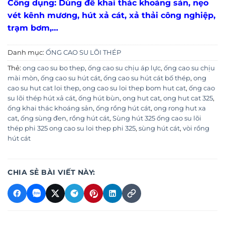
Công dụng: Dùng để khai thác khoáng sản, nẹo
vét kênh mương, hút xả cát, xả thải công nghiệp,
trạm bơm,…
Danh mục:
ỐNG CAO SU LÕI THÉP
Thẻ:
ong cao su bo thep
,
ống cao su chịu áp lực
,
ống cao su chịu
mài mòn
,
ống cao su hút cát
,
ống cao su hút cát bố thép
,
ong
cao su hut cat loi thep
,
ong cao su loi thep bom hut cat
,
ống cao
su lõi thép hút xả cát
,
ống hút bùn
,
ong hut cat
,
ong hut cat 325
,
ống khai thác khoáng sản
,
ống rồng hút cát
,
ong rong hut xa
cat
,
ống sùng đen
,
rồng hút cát
,
Sùng hút 325 ống cao su lõi
thép phi 325 ong cao su loi thep phi 325
,
sùng hút cát
,
vòi rồng
hút cát
CHIA SẺ BÀI VIẾT NÀY: