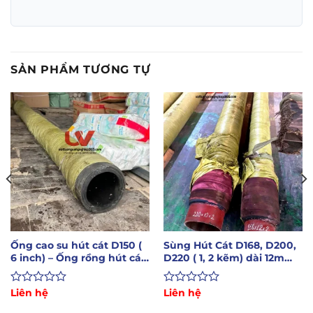
SẢN PHẨM TƯƠNG TỰ
Ống cao su hút cát D150 (
Sùng Hút Cát D168, D200,
6 inch) – Ống rồng hút cát
D220 ( 1, 2 kẽm) dài 12m
sỏi phi 150
gắn 2 đầu sắt
Được
Liên hệ
Được
Liên hệ
xếp
xếp