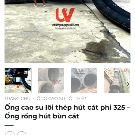
TRANG CHỦ
/
ỐNG CAO SU LÕI THÉP
Ống cao su lõi thép hút cát phi 325 –
Ống rồng hút bùn cát