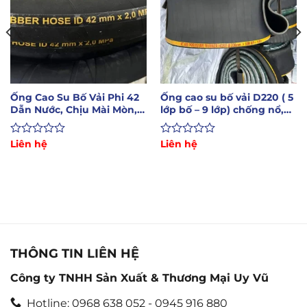
Ống Cao Su Bố Vải Phi 42
Ống cao su bố vải D220 ( 5
Dẫn Nước, Chịu Mài Mòn,
lớp bố – 9 lớp) chống nổ,
Áp Lực Cao
xả bùn, cát
Được
Liên hệ
Được
Liên hệ
xếp
xếp
hạng
hạng
0
0
5
5
sao
sao
THÔNG TIN LIÊN HỆ
Công ty TNHH Sản Xuất & Thương Mại Uy Vũ
Hotline: 0968 638 052 - 0945 916 880