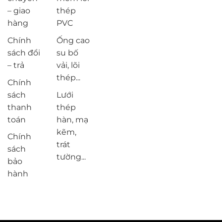
– giao
thép
hàng
PVC
Chính
Ống cao
sách đổi
su bố
– trả
vải, lõi
thép...
Chính
sách
Lưới
thanh
thép
toán
hàn, mạ
kẽm,
Chính
trát
sách
tường...
bảo
hành