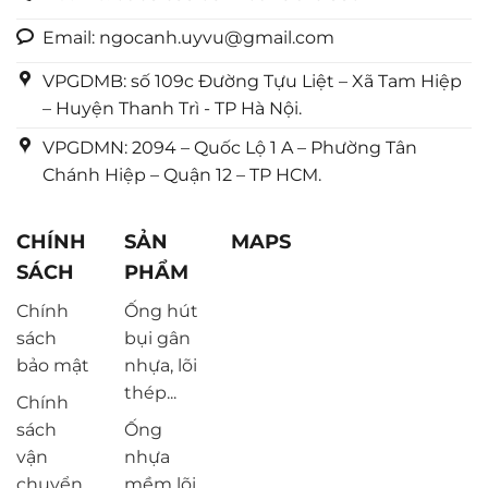
Email: ngocanh.uyvu@gmail.com
VPGDMB: số 109c Đường Tựu Liệt – Xã Tam Hiệp
– Huyện Thanh Trì - TP Hà Nội.
VPGDMN: 2094 – Quốc Lộ 1 A – Phường Tân
Chánh Hiệp – Quận 12 – TP HCM.
CHÍNH
SẢN
MAPS
SÁCH
PHẨM
Chính
Ống hút
sách
bụi gân
bảo mật
nhựa, lõi
thép...
Chính
sách
Ống
vận
nhựa
chuyển
mềm lõi