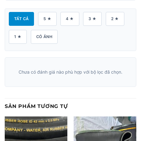
TẤT CẢ
5 ★
4 ★
3 ★
2 ★
1 ★
CÓ ẢNH
Chưa có đánh giá nào phù hợp với bộ lọc đã chọn.
SẢN PHẨM TƯƠNG TỰ