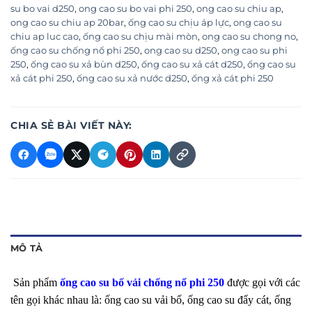
su bo vai d250
,
ong cao su bo vai phi 250
,
ong cao su chiu ap
,
ong cao su chiu ap 20bar
,
ống cao su chịu áp lực
,
ong cao su
chiu ap luc cao
,
ống cao su chịu mài mòn
,
ong cao su chong no
,
ống cao su chống nổ phi 250
,
ong cao su d250
,
ong cao su phi
250
,
ống cao su xả bùn d250
,
ống cao su xả cát d250
,
ống cao su
xả cát phi 250
,
ống cao su xả nước d250
,
ống xả cát phi 250
CHIA SẺ BÀI VIẾT NÀY:
MÔ TẢ
Sản phẩm
ống cao su bố vải chống nổ phi 250
được gọi với các
tên gọi khác nhau là: ống cao su vải bố, ống cao su đẩy cát, ống