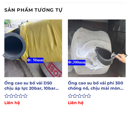
SẢN PHẨM TƯƠNG TỰ
Ống cao su bố vải D50
Ống cao su bố vải phi 300
chịu áp lực 20bar, 10bar
chống nổ, chịu mài mòn
chịu mài mòn cao
xả cát, bùn
Được
Liên hệ
Được
Liên hệ
xếp
xếp
hạng
hạng
0
0
5
5
sao
sao