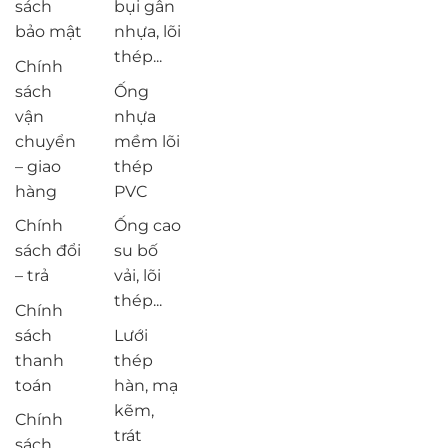
sách
bụi gân
bảo mật
nhựa, lõi
thép...
Chính
sách
Ống
vận
nhựa
chuyển
mềm lõi
– giao
thép
hàng
PVC
Chính
Ống cao
sách đổi
su bố
– trả
vải, lõi
thép...
Chính
sách
Lưới
thanh
thép
toán
hàn, mạ
kẽm,
Chính
trát
sách