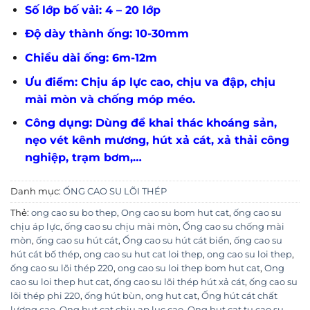
Số lớp bố vải: 4 – 20 lớp
Độ dày thành ống: 10-30mm
Chiều dài ống: 6m-12m
Ưu điểm: Chịu áp lực cao, chịu va đập, chịu
mài mòn và chống móp méo.
Công dụng: Dùng để khai thác khoáng sản,
nẹo vét kênh mương, hút xả cát, xả thải công
nghiệp, trạm bơm,…
Danh mục:
ỐNG CAO SU LÕI THÉP
Thẻ:
ong cao su bo thep
,
Ong cao su bom hut cat
,
ống cao su
chịu áp lực
,
ống cao su chịu mài mòn
,
Ống cao su chống mài
mòn
,
ống cao su hút cát
,
Ống cao su hút cát biển
,
ống cao su
hút cát bố thép
,
ong cao su hut cat loi thep
,
ong cao su loi thep
,
ống cao su lõi thép 220
,
ong cao su loi thep bom hut cat
,
Ong
cao su loi thep hut cat
,
ống cao su lõi thép hút xả cát
,
ống cao su
lõi thép phi 220
,
ống hút bùn
,
ong hut cat
,
Ống hút cát chất
lượng cao
,
Ong hut cat chiu ap luc cao
,
Ong hut cat tu cao su
,