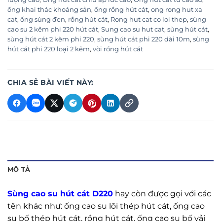
ống khai thác khoáng sản
,
ống rồng hút cát
,
ong rong hut xa
cat
,
ống sùng đen
,
rồng hút cát
,
Rong hut cat co loi thep
,
sùng
cao su 2 kẽm phi 220 hút cát
,
Sung cao su hut cat
,
sùng hút cát
,
sùng hút cát 2 kẽm phi 220
,
sùng hút cát phi 220 dài 10m
,
sùng
hút cát phi 220 loại 2 kẽm
,
vòi rồng hút cát
CHIA SẺ BÀI VIẾT NÀY:
MÔ TẢ
Sùng cao su hút cát D
22
0
hay còn được gọi với các
tên khác như: ống cao su lõi thép hút cát, ống cao
su bố thép hút cát, rồng hút cát, ống cao su bố vải