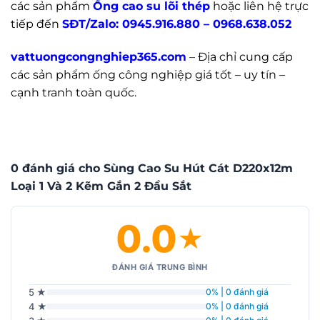
các sản phẩm
Ống cao su lõi thép
hoặc liên hệ trực
tiếp đến
SĐT/Zalo:
0945.916.880
–
0968.638.052
vattuongcongnghiep365.com
–
Địa chỉ cung cấp
các sản phẩm ống công nghiệp giá tốt – uy tín –
cạnh tranh toàn quốc.
0 đánh giá cho Sùng Cao Su Hút Cát D220x12m
Loại 1 Và 2 Kẽm Gắn 2 Đầu Sắt
0.0
★
ĐÁNH GIÁ TRUNG BÌNH
5 ★
0% | 0 đánh giá
4 ★
0% | 0 đánh giá