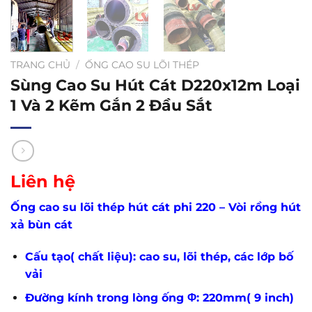
TRANG CHỦ
/
ỐNG CAO SU LÕI THÉP
Sùng Cao Su Hút Cát D220x12m Loại
1 Và 2 Kẽm Gắn 2 Đầu Sắt
Liên hệ
Ống cao su lõi thép hút cát phi 220 – Vòi rồng hút
xả bùn cát
Cấu tạo( chất liệu): cao su, lõi thép, các lớp bố
vải
Đường kính trong lòng ống Φ: 220mm( 9 inch)