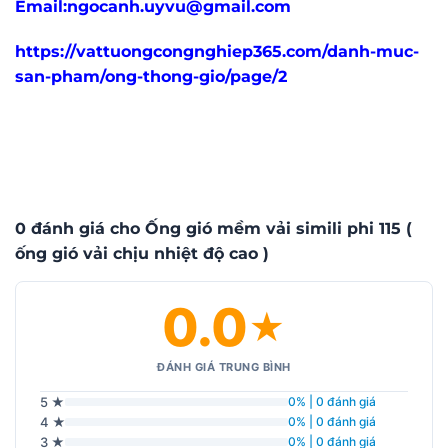
Email:ngocanh.uyvu@gmail.com
https://vattuongcongnghiep365.com/danh-muc-
san-pham/ong-thong-gio/page/2
0 đánh giá cho Ống gió mềm vải simili phi 115 (
ống gió vải chịu nhiệt độ cao )
0.0
★
ĐÁNH GIÁ TRUNG BÌNH
5 ★
0% | 0 đánh giá
4 ★
0% | 0 đánh giá
3 ★
0% | 0 đánh giá