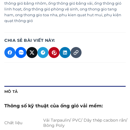
thông gió bằng nhôm
,
ống thông gió bằng vải
,
ống thông gió
linh hoạt
,
ống thông gió phòng vệ sinh
,
ong thong gio tang
ham
,
ong thong gio toa nha
,
phu kien quat hut mui
,
phụ kiện
quạt thông gió
CHIA SẺ BÀI VIẾT NÀY:
MÔ TẢ
Thông số kỹ thuật của ống gió vải mềm:
Vải Tarpaulin/ PVC/ Dây thép cacbon rắn/
Chất liệu
Bông Poly