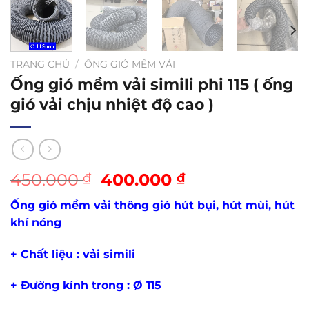
TRANG CHỦ
/
ỐNG GIÓ MỀM VẢI
Ống gió mềm vải simili phi 115 ( ống
gió vải chịu nhiệt độ cao )
Giá
Giá
450.000
400.000
₫
₫
gốc
hiện
Ống gió mềm vải thông gió hút bụi, hút mùi, hút
là:
tại
khí nóng
450.000 ₫.
là:
400.000 ₫.
+ Chất liệu : vải simili
+ Đường kính trong : Ø 115