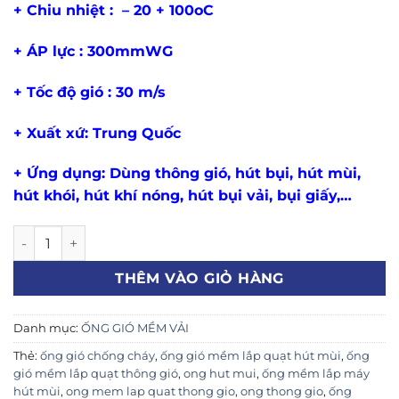
+ Chiu nhiệt : – 20 + 100oC
+ ÁP lực : 300mmWG
+ Tốc độ gió : 30 m/s
+ Xuất xứ: Trung Quốc
+ Ứng dụng: Dùng thông gió, hút bụi, hút mùi,
hút khói, hút khí nóng, hút bụi vải, bụi giấy,…
Ống gió mềm vải simili phi 115 ( ống gió vải chịu nhiệt độ c
THÊM VÀO GIỎ HÀNG
Danh mục:
ỐNG GIÓ MỀM VẢI
Thẻ:
ống gió chống cháy
,
ống gió mềm lắp quạt hút mùi
,
ống
gió mềm lắp quạt thông gió
,
ong hut mui
,
ống mềm lắp máy
hút mùi
,
ong mem lap quat thong gio
,
ong thong gio
,
ống