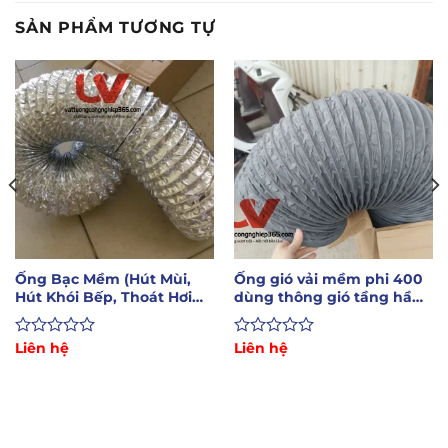
SẢN PHẨM TƯƠNG TỰ
Ống Bạc Mềm (Hút Mùi,
Ống gió vải mềm phi 400
Hút Khói Bếp, Thoát Hơi
dùng thông gió tầng hầm,
Nóng Máy Sấy)
dẫn khí nóng
Được
Liên hệ
Được
Liên hệ
xếp
xếp
hạng
hạng
0
0
5
5
sao
sao