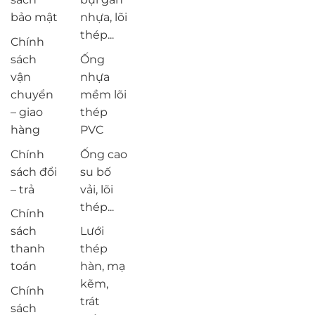
bảo mật
nhựa, lõi
thép...
Chính
sách
Ống
vận
nhựa
chuyển
mềm lõi
– giao
thép
hàng
PVC
Chính
Ống cao
sách đổi
su bố
– trả
vải, lõi
thép...
Chính
sách
Lưới
thanh
thép
toán
hàn, mạ
kẽm,
Chính
trát
sách