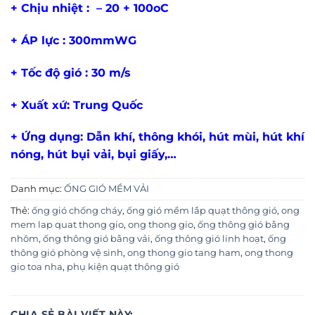
+ Chịu nhiệt : – 20 + 100oC
+ ÁP lực : 300mmWG
+ Tốc độ gió : 30 m/s
+ Xuất xứ: Trung Quốc
+ Ứng dụng: Dẫn khí, thông khói, hút mùi, hút khí
nóng, hút bụi vải, bụi giấy,…
Danh mục:
ỐNG GIÓ MỀM VẢI
Thẻ:
ống gió chống cháy
,
ống gió mềm lắp quạt thông gió
,
ong
mem lap quat thong gio
,
ong thong gio
,
ống thông gió bằng
nhôm
,
ống thông gió bằng vải
,
ống thông gió linh hoạt
,
ống
thông gió phòng vệ sinh
,
ong thong gio tang ham
,
ong thong
gio toa nha
,
phụ kiện quạt thông gió
CHIA SẺ BÀI VIẾT NÀY: