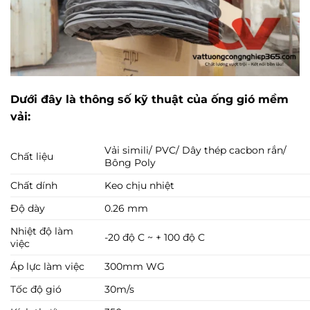
Dưới đây là thông số kỹ thuật của ống gió mềm
vải:
Vải simili/ PVC/ Dây thép cacbon rắn/
Chất liệu
Bông Poly
Chất dính
Keo chịu nhiệt
Độ dày
0.26 mm
Nhiệt độ làm
-20 độ C ~ + 100 độ C
việc
Áp lực làm việc
300mm WG
Tốc độ gió
30m/s