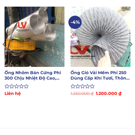
-4%
Ống Nhôm Bán Cứng Phi
Ống Gió Vải Mềm Phi 250
300 Chịu Nhiệt Độ Cao,
Dùng Cấp Khí Tươi, Thông
Chống Cháy Tốt
Gió
Giá
Giá
Được
Liên hệ
Được
1.250.000
₫
1.200.000
₫
gốc
hiện
xếp
xếp
là:
tại
hạng
hạng
1.250.000 ₫.
là:
0
0
0 ₫.
1.200.
5
5
sao
sao