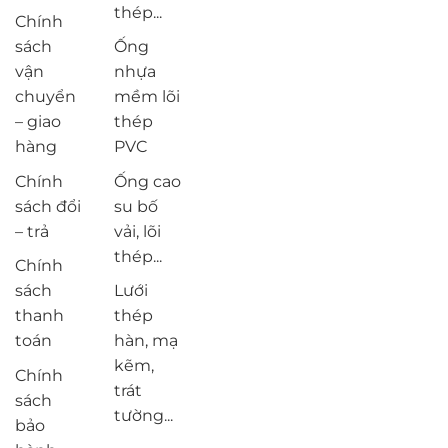
thép...
Chính
sách
Ống
vận
nhựa
chuyển
mềm lõi
– giao
thép
hàng
PVC
Chính
Ống cao
sách đổi
su bố
– trả
vải, lõi
thép...
Chính
sách
Lưới
thanh
thép
toán
hàn, mạ
kẽm,
Chính
trát
sách
tường...
bảo