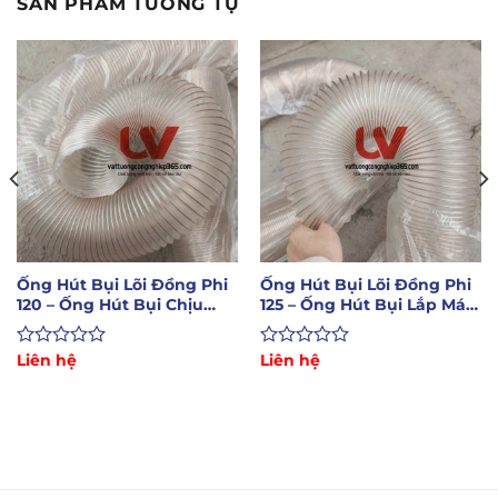
SẢN PHẨM TƯƠNG TỰ
Ống Hút Bụi Lõi Đồng Phi
Ống Hút Bụi Lõi Đồng Phi
120 – Ống Hút Bụi Chịu
125 – Ống Hút Bụi Lắp Máy
Nhiệt Độ Cao
CNC
Được
Liên hệ
Được
Liên hệ
xếp
xếp
hạng
hạng
0
0
5
5
sao
sao