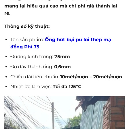
mang lại hiệu quả cao mà chi phí giá thành lại
rẻ.
Thông số kỹ thuật:
Tên sản phẩm:
Ố
ng hút bụi pu lõi thép mạ
đồng Phi 75
Đường kính trong:
75mm
Độ dày thành ống:
0
,
6mm
Chiều dài tiêu chuẩn:
10mét/cuộn – 20mét/cuộn
Nhiệt độ làm việc:
Tối đa 125°C