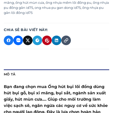
măng
,
ống hút mùn cưa
,
ống nhựa mềm lõi đồng pu
,
ống nhựa
pu đồng gân id75
,
ong nhua pu gan dong id75
,
ống nhựa pu
gân lõi đồng id75
CHIA SẺ BÀI VIẾT NÀY:
MÔ TẢ
Bạn đang chọn mua Ống hút bụi lõi đồng dùng
hút bụi gỗ, bụi xi măng, bụi sắt, ngành sản xuất
giấy, hút mùn cưa…. Giúp cho môi trường làm
việc sạch sẽ, ngăn ngừa các nguy cơ về sức khỏe
cho người lao động. Đây là lựa chọn hoàn hảo