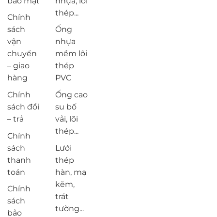
bảo mật
nhựa, lõi
thép...
Chính
sách
Ống
vận
nhựa
chuyển
mềm lõi
– giao
thép
hàng
PVC
Chính
Ống cao
sách đổi
su bố
– trả
vải, lõi
thép...
Chính
sách
Lưới
thanh
thép
toán
hàn, mạ
kẽm,
Chính
trát
sách
tường...
bảo