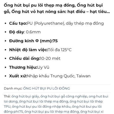
Ống hút bụi pu lõi thẹp mạ đồng, Ống hút bụi
gỗ, Ống hút vỏ hạt nông sản: hạt điều – hạt tiêu…
Cấu tạo:
PU (Polyurethane), dây thép mạ đồng
Độ dày
: 0.6mm
Đường kính Φ (mm):75
Nhiệt độ làm việc:
Tối đa 125°C
Chiều dài ống:
10-20 mét
Thương hiệu:
Uy Vũ
Xuất xứ:
Nhập khẩu Trung Quốc, Taiwan
Danh mục:
ỐNG HÚT BỤI PU LÕI ĐỒNG
Thẻ:
ống hút bụi giấy
,
ống hút bụi gỗ công nghiệp
,
ong hut bui
loi dong
,
ống hút bụi lõi thép mạ đồng
,
ống hút bụi lõi thép
TPU
,
ống hút bụi pu lõi đồng nhập khẩu
,
ống hút bui pu lõi
đồng phi75
,
ống hút bụi pu lõi thép mạ đồng
,
ống hút bụi xi