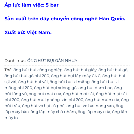
Áp lực làm việc: 5 bar
Sản xuất trên dây chuyền công nghệ Hàn Quốc.
Xuất xứ: Việt Nam.
Danh mục:
ỐNG HÚT BỤI GÂN NHỰA
Thẻ:
ống hút bụi công nghiệp
,
ống hút bụi giấy
,
ống hút bụi gỗ
,
ống hút bụi gỗ phi 200
,
ống hút bụi lắp máy CNC
,
ống hút bụi
sợi vải
,
ống hút bụi vải
,
ống hút bụi xi măng
,
ống hút bụi xi
măng phi 200
,
ống hút bụi xưởng gỗ
,
ong hut dam bao
,
ống
hút lông vũ
,
ong hut mat cua
,
ống hút mạt sắt
,
ống hút mạt sắt
phi 200
,
ống hút mùi phòng sơn phi 200
,
ống hút mùn cưa
,
ống
hút trấu
,
ống hút vỏ hạt cà phê
,
ong hut vo hat nong san
,
ống
lắp máy bào
,
ống lắp máy chà nhám
,
ống lắp máy cưa
,
ống lắp
máy in