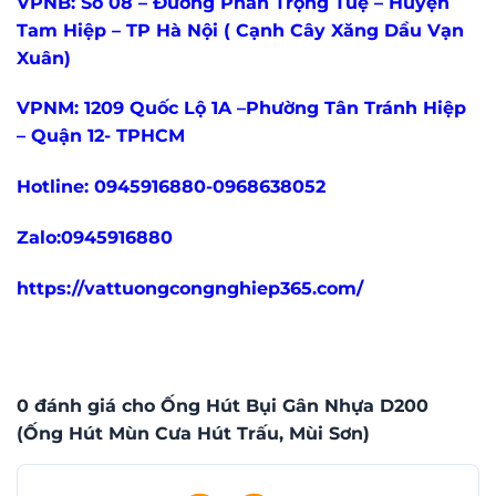
VPNB: Số 08 – Đường Phan Trọng Tuệ – Huyện
Tam Hiệp – TP Hà Nội ( Cạnh Cây Xăng Dầu Vạn
Xuân)
VPNM: 1209 Quốc Lộ 1A –Phường Tân Tránh Hiệp
– Quận 12- TPHCM
Hotline: 0945916880-0968638052
Zalo:0945916880
https://vattuongcongnghiep365.com/
0 đánh giá cho Ống Hút Bụi Gân Nhựa D200
(Ống Hút Mùn Cưa Hút Trấu, Mùi Sơn)