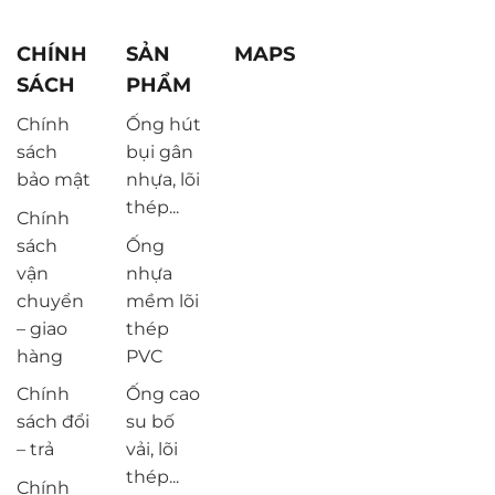
CHÍNH
SẢN
MAPS
SÁCH
PHẨM
Chính
Ống hút
sách
bụi gân
bảo mật
nhựa, lõi
thép...
Chính
sách
Ống
vận
nhựa
chuyển
mềm lõi
– giao
thép
hàng
PVC
Chính
Ống cao
sách đổi
su bố
– trả
vải, lõi
thép...
Chính