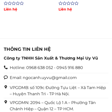
Hút Bụi
Măng, Mạt Sắt
Được
Liên hệ
Được
Liên hệ
xếp
xếp
hạng
hạng
0
0
5
5
sao
sao
THÔNG TIN LIÊN HỆ
Công ty TNHH Sản Xuất & Thương Mại Uy Vũ
Hotline: 0968 638 052 - 0945 916 880
Email: ngocanh.uyvu@gmail.com
VPGDMB: số 109c Đường Tựu Liệt – Xã Tam Hiệp
– Huyện Thanh Trì - TP Hà Nội.
VPGDMN: 2094 – Quốc Lộ 1 A – Phường Tân
Chánh Hiệp – Quận 12 – TP HCM.