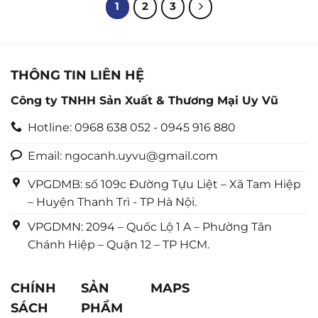
5
5
1
2
3
sao
sao
THÔNG TIN LIÊN HỆ
Công ty TNHH Sản Xuất & Thương Mại Uy Vũ
Hotline: 0968 638 052 - 0945 916 880
Email: ngocanh.uyvu@gmail.com
VPGDMB: số 109c Đường Tựu Liệt – Xã Tam Hiệp
– Huyện Thanh Trì - TP Hà Nội.
VPGDMN: 2094 – Quốc Lộ 1 A – Phường Tân
Chánh Hiệp – Quận 12 – TP HCM.
CHÍNH
SẢN
MAPS
SÁCH
PHẨM