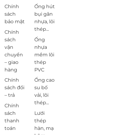
Chính
Ống hút
sách
bụi gân
bảo mật
nhựa, lõi
thép...
Chính
sách
Ống
vận
nhựa
chuyển
mềm lõi
– giao
thép
hàng
PVC
Chính
Ống cao
sách đổi
su bố
– trả
vải, lõi
thép...
Chính
sách
Lưới
thanh
thép
toán
hàn, mạ