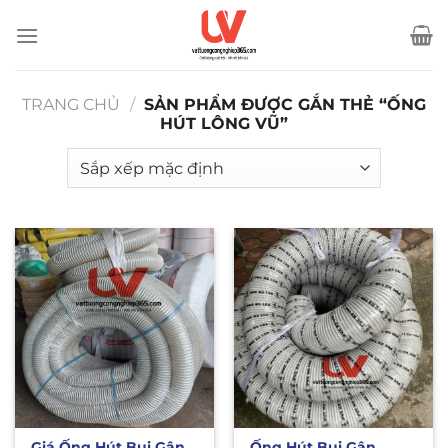
Bỏ
qua
nội
dung
TRANG CHỦ
/
SẢN PHẨM ĐƯỢC GẮN THẺ “ỐNG
HÚT LÔNG VŨ”
Giá Ống Hút Bụi Gân
Ống Hút Bụi Gân