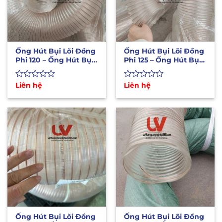
Ống Hút Bụi Lõi Đồng
Ống Hút Bụi Lõi Đồng
Phi 120 – Ống Hút Bụi
Phi 125 – Ống Hút Bụi
Chịu Nhiệt Độ Cao
Lắp Máy CNC
Được
Liên hệ
Được
Liên hệ
xếp
xếp
hạng
hạng
0
0
5
5
sao
sao
Ống Hút Bụi Lõi Đồng
Ống Hút Bụi Lõi Đồng