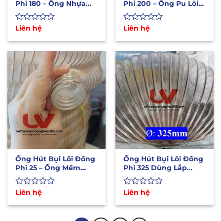
Phi 180 – Ống Nhựa
Phi 200 – Ống Pu Lõi
Hút Bụi Công Nghiêp
Thép Mạ Đồng Hút
Bụi
Được
Liên hệ
Được
Liên hệ
xếp
xếp
hạng
hạng
0
0
5
5
sao
sao
Ống Hút Bụi Lõi Đồng
Ống Hút Bụi Lõi Đồng
Phi 25 – Ống Mềm
Phi 325 Dùng Lắp
Chịu Nhiệt Lắp Máy
Quạt Hút Công
CNC
Nghiệp
Được
Liên hệ
Được
Liên hệ
xếp
xếp
hạng
hạng
0
0