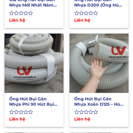
Nhựa Mới Nhất Năm
Nhựa D200 (Ống Hút
2025 – Công Ty Uy Vũ
Mùn Cưa Hút Trấu,
Mùi Sơn)
Được
Liên hệ
Được
Liên hệ
xếp
xếp
hạng
hạng
0
0
5
5
sao
sao
Ống Hút Bụi Gân
Ống Hút Bụi Gân
Nhựa Phi 90 Hút Bụi
Nhựa Xoắn D125 – Hút
Gỗ, Mùi Sơn, Hơi Hóa
Bụi Gỗ, Xi Măng, Mạt
Chất
Sắt
Được
Liên hệ
Được
Liên hệ
xếp
xếp
hạng
hạng