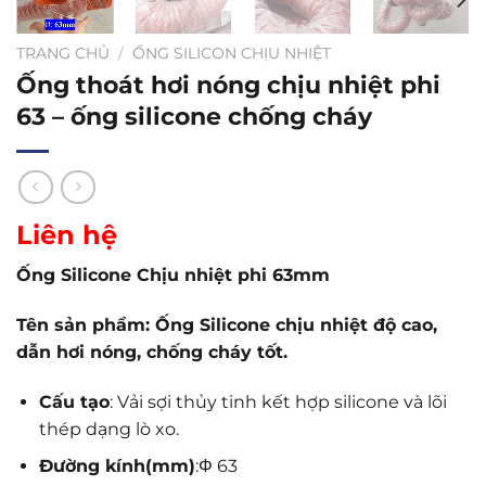
TRANG CHỦ
/
ỐNG SILICON CHỊU NHIỆT
Ống thoát hơi nóng chịu nhiệt phi
63 – ống silicone chống cháy
Liên hệ
Ống Silicone Chịu nhiệt phi 63mm
Tên sản phẩm: Ống Silicone chịu nhiệt độ cao,
dẫn hơi nóng, chống cháy tốt.
Cấu tạo
: Vải sợi thủy tinh kết hợp silicone và lõi
thép dạng lò xo.
Đường kính(mm)
:Φ 63