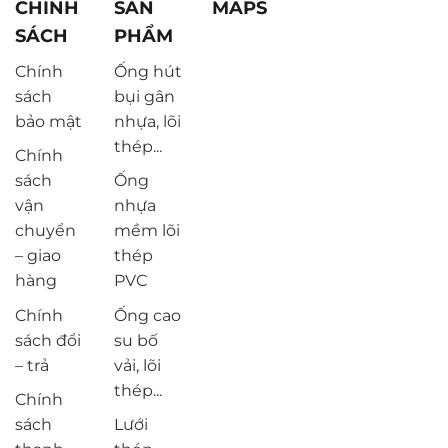
CHÍNH
SẢN
MAPS
SÁCH
PHẨM
Chính
Ống hút
sách
bụi gân
bảo mật
nhựa, lõi
thép...
Chính
sách
Ống
vận
nhựa
chuyển
mềm lõi
– giao
thép
hàng
PVC
Chính
Ống cao
sách đổi
su bố
– trả
vải, lõi
thép...
Chính
sách
Lưới