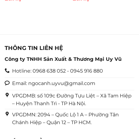
xếp
xếp
hạng
hạng
0
0
5
5
sao
sao
THÔNG TIN LIÊN HỆ
Công ty TNHH Sản Xuất & Thương Mại Uy Vũ
Hotline: 0968 638 052 - 0945 916 880
Email: ngocanh.uyvu@gmail.com
VPGDMB: số 109c Đường Tựu Liệt – Xã Tam Hiệp
– Huyện Thanh Trì - TP Hà Nội.
VPGDMN: 2094 – Quốc Lộ 1 A – Phường Tân
Chánh Hiệp – Quận 12 – TP HCM.