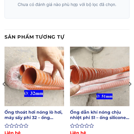
Chưa có đánh giá nào phù hợp với bộ lọc đã chọn.
SẢN PHẨM TƯƠNG TỰ
Ống thoát hơi nóng lò hơi,
Ống dẫn khí nóng chịu
máy sấy phi 32 – ống
nhiệt phi 51 – ống silicone
chống cháy
chống cháy
Được
Liên hệ
Được
Liên hệ