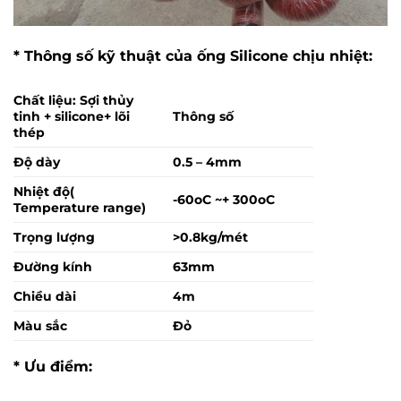
* Thông số kỹ thuật của ống Silicone chịu nhiệt:
Chất liệu: Sợi thủy
tinh + silicone+ lõi
Thông số
thép
Độ dày
0.5 – 4mm
Nhiệt độ(
-60oC ~+ 300oC
Temperature range)
Trọng lượng
>0.8kg/mét
Đường kính
63mm
Chiều dài
4m
Màu sắc
Đỏ
* Ưu điểm: