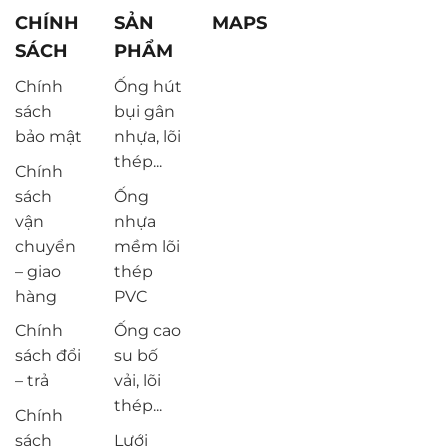
CHÍNH
SẢN
MAPS
SÁCH
PHẨM
Chính
Ống hút
sách
bụi gân
bảo mật
nhựa, lõi
thép...
Chính
sách
Ống
vận
nhựa
chuyển
mềm lõi
– giao
thép
hàng
PVC
Chính
Ống cao
sách đổi
su bố
– trả
vải, lõi
thép...
Chính
sách
Lưới