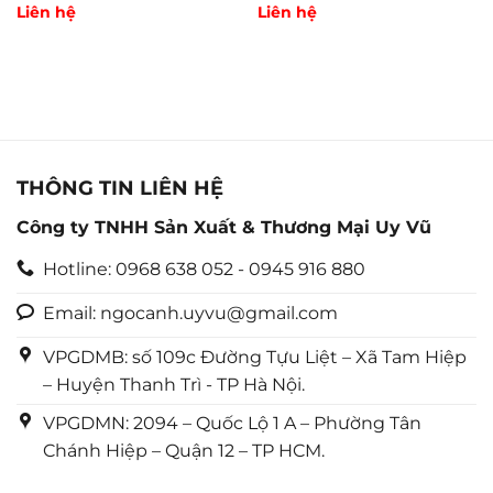
Được
Liên hệ
Được
Liên hệ
xếp
xếp
hạng
hạng
0
0
5
5
sao
sao
THÔNG TIN LIÊN HỆ
Công ty TNHH Sản Xuất & Thương Mại Uy Vũ
Hotline: 0968 638 052 - 0945 916 880
Email: ngocanh.uyvu@gmail.com
VPGDMB: số 109c Đường Tựu Liệt – Xã Tam Hiệp
– Huyện Thanh Trì - TP Hà Nội.
VPGDMN: 2094 – Quốc Lộ 1 A – Phường Tân
Chánh Hiệp – Quận 12 – TP HCM.