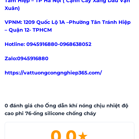
Tam Hiệp – TP Hà Nội ( Cạnh Cây Xăng Dầu Vạn
Xuân)
VPNM: 1209 Quốc Lộ 1A –Phường Tân Tránh Hiệp
– Quận 12- TPHCM
Hotline: 0945916880-0968638052
Zalo:0945916880
https://vattuongcongnghiep365.com/
0 đánh giá cho Ống dẫn khí nóng chịu nhiệt độ
cao phi 76-ống silicone chống cháy
0.0
★