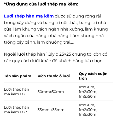
*Ứng dụng của lưới thép mạ kẽm:
Lưới thép hàn mạ kẽm
được sử dụng rộng rãi
trong xây dựng và trang trí nội thất, trang trí nhà
cửa, làm khung vách ngăn nhà xường, làm khung
vách ngăn của hàng, nhà hàng. Làm khung nhà
trồng cây cảnh, làm chuồng trại,…
Ngoài lưới thép hàn 1.8ly ô 25×25 chúng tôi còn có
các quy cách lưới khác để khách hàng lựa chọn:
Quy cách cuộn
Tên sản phẩm
Kích thước ô lưới
tròn
1mx30m,
Lưới thép hàn
50mmx50mm
1m2x30m,
mạ kẽm D2
1m5x50m
1mx30m,
Lưới thép hàn
35mm x35mm
1m2x30m,
mạ kẽm D2.5
1m5x30m