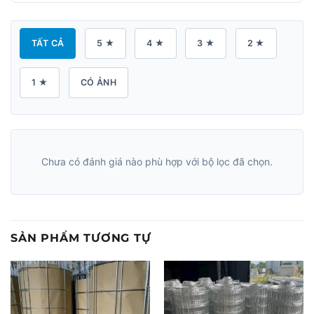
TẤT CẢ
5 ★
4 ★
3 ★
2 ★
1 ★
CÓ ẢNH
Chưa có đánh giá nào phù hợp với bộ lọc đã chọn.
SẢN PHẨM TƯƠNG TỰ