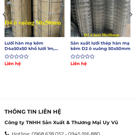
Lưới hàn mạ kẽm
Sản xuất lưới thép hàn mạ
D4a50x50 khổ lưới 1m,
kẽm D2 ô vuông 50x50mm
1.2m, 1.5m dài 10m
Được
Liên hệ
Được
Liên hệ
xếp
xếp
hạng
hạng
0
0
5
5
sao
sao
THÔNG TIN LIÊN HỆ
Công ty TNHH Sản Xuất & Thương Mại Uy Vũ
Hotline: 0968 638 052 - 0945 916 880