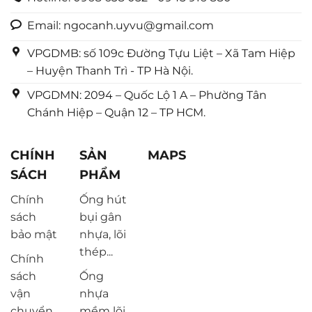
Email: ngocanh.uyvu@gmail.com
VPGDMB: số 109c Đường Tựu Liệt – Xã Tam Hiệp
– Huyện Thanh Trì - TP Hà Nội.
VPGDMN: 2094 – Quốc Lộ 1 A – Phường Tân
Chánh Hiệp – Quận 12 – TP HCM.
CHÍNH
SẢN
MAPS
SÁCH
PHẨM
Chính
Ống hút
sách
bụi gân
bảo mật
nhựa, lõi
thép...
Chính
sách
Ống
vận
nhựa
chuyển
mềm lõi