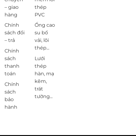
– giao
thép
hàng
PVC
Chính
Ống cao
sách đổi
su bố
– trả
vải, lõi
thép...
Chính
sách
Lưới
thanh
thép
toán
hàn, mạ
kẽm,
Chính
trát
sách
tường...
bảo
hành