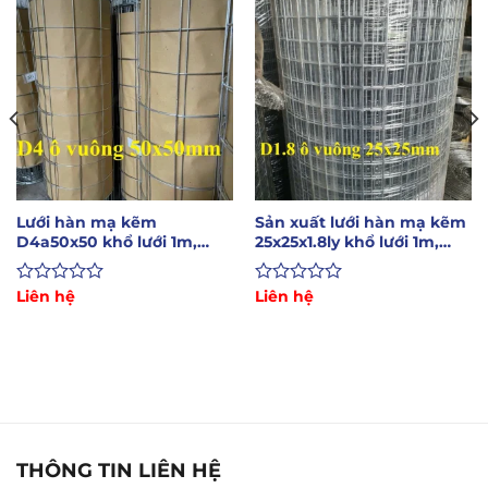
Lưới hàn mạ kẽm
Sản xuất lưới hàn mạ kẽm
D4a50x50 khổ lưới 1m,
25x25x1.8ly khổ lưới 1m,
1.2m, 1.5m dài 10m
1.2m, 1.5m
Được
Liên hệ
Được
Liên hệ
xếp
xếp
hạng
hạng
0
0
5
5
sao
sao
THÔNG TIN LIÊN HỆ