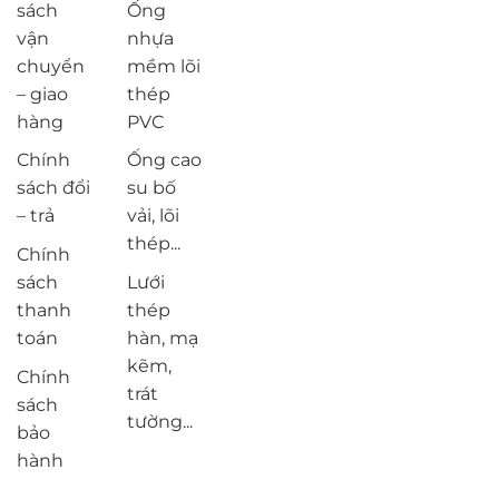
sách
Ống
vận
nhựa
chuyển
mềm lõi
– giao
thép
hàng
PVC
Chính
Ống cao
sách đổi
su bố
– trả
vải, lõi
thép...
Chính
sách
Lưới
thanh
thép
toán
hàn, mạ
kẽm,
Chính
trát
sách
tường...
bảo
hành