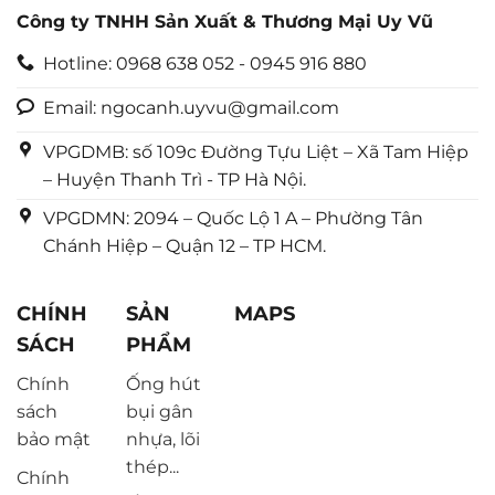
Công ty TNHH Sản Xuất & Thương Mại Uy Vũ
Hotline: 0968 638 052 - 0945 916 880
Email: ngocanh.uyvu@gmail.com
VPGDMB: số 109c Đường Tựu Liệt – Xã Tam Hiệp
– Huyện Thanh Trì - TP Hà Nội.
VPGDMN: 2094 – Quốc Lộ 1 A – Phường Tân
Chánh Hiệp – Quận 12 – TP HCM.
CHÍNH
SẢN
MAPS
SÁCH
PHẨM
Chính
Ống hút
sách
bụi gân
bảo mật
nhựa, lõi
thép...
Chính