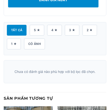
TẤT CẢ
5 ★
4 ★
3 ★
2 ★
1 ★
CÓ ẢNH
Chưa có đánh giá nào phù hợp với bộ lọc đã chọn.
SẢN PHẨM TƯƠNG TỰ