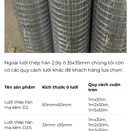
Ngoài lưới thép hàn 2.5ly ô 35x35mm chúng tôi còn
có các quy cách lưới khác để khách hàng lựa chọn:
Quy cách cuộn
Tên sản phẩm
Kích thước ô lưới
tròn
1mx30m,
Lưới thép hàn
50mmx50mm
1m2x30m,
mạ kẽm D2
1m5x50m
1mx30m,
Lưới thép hàn
35mm x35mm
1m2x30m,
mạ kẽm D2.5
1m5x30m