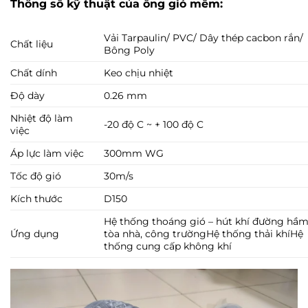
Thông số kỹ thuật của ống gió mềm:
Vải Tarpaulin/ PVC/ Dây thép cacbon rắn/
Chất liệu
Bông Poly
Chất dính
Keo chịu nhiệt
Độ dày
0.26 mm
Nhiệt độ làm
-20 độ C ~ + 100 độ C
việc
Áp lực làm việc
300mm WG
Tốc độ gió
30m/s
Kích thước
D150
Hệ thống thoáng gió – hút khí đường hầm
Ứng dụng
tòa nhà, công trườngHệ thống thải khíHệ
thống cung cấp không khí