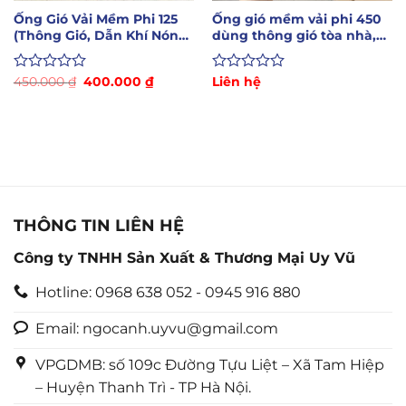
Ống Gió Vải Mềm Phi 125
Ống gió mềm vải phi 450
(Thông Gió, Dẫn Khí Nóng,
dùng thông gió tòa nhà,
Hút Khói)
tầng hầm
Giá
Giá
Được
450.000
₫
400.000
₫
Được
Liên hệ
gốc
hiện
xếp
xếp
là:
tại
hạng
hạng
450.000 ₫.
là:
0
0
400.000 ₫.
5
5
sao
sao
THÔNG TIN LIÊN HỆ
Công ty TNHH Sản Xuất & Thương Mại Uy Vũ
Hotline: 0968 638 052 - 0945 916 880
Email: ngocanh.uyvu@gmail.com
VPGDMB: số 109c Đường Tựu Liệt – Xã Tam Hiệp
– Huyện Thanh Trì - TP Hà Nội.