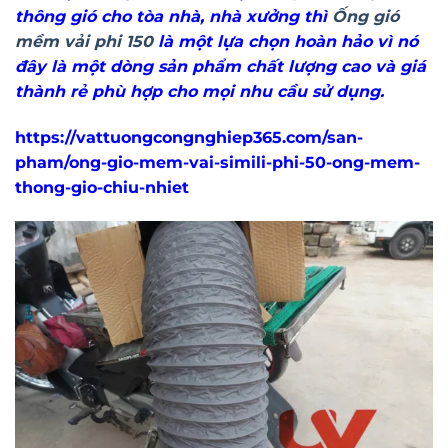
thông gió cho tòa nhà, nhà xưởng thì
Ống gió
mềm vải phi 150
là một lựa chọn hoàn hảo vì nó
đây là một dòng sản phẩm chất lượng cao và giá
thành rẻ phù hợp cho mọi nhu cầu sử dụng.
https://vattuongcongnghiep365.com/san-
pham/ong-gio-mem-vai-simili-phi-50-ong-mem-
thong-gio-chiu-nhiet