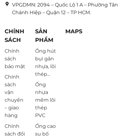
VPGDMN: 2094 – Quốc Lộ 1 A – Phường Tân
Chánh Hiệp – Quận 12 – TP HCM.
CHÍNH
SẢN
MAPS
SÁCH
PHẨM
Chính
Ống hút
sách
bụi gân
bảo mật
nhựa, lõi
thép...
Chính
sách
Ống
vận
nhựa
chuyển
mềm lõi
– giao
thép
hàng
PVC
Chính
Ống cao
sách đổi
su bố