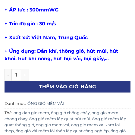
+ ÁP lực : 300mmWG
+ Tốc độ gió : 30 m/s
+ Xuất xứ: Việt Nam, Trung Quốc
+ Ứng dụng: Dẫn khí, thông gió, hút mùi, hút
khói, hút khí nóng, hút bụi vải, bụi giấy,…
Ống Gió Mềm Vải Phi 150 (Thông Gió, Hút Bụi, Dẫn Khí Nón
THÊM VÀO GIỎ HÀNG
Danh mục:
ỐNG GIÓ MỀM VẢI
Thẻ:
ong dan gio mem
,
ống gió chống cháy
,
ong gio mem
chong chay
,
ống gió mềm lắp quạt hút mùi
,
ống gió mềm lắp
quạt thông gió
,
ong gio mem vai
,
ong gio mem vai xam loi
thep
,
ống gió vải mềm lõi thép lăp quạt công nghiệp
,
ống gió