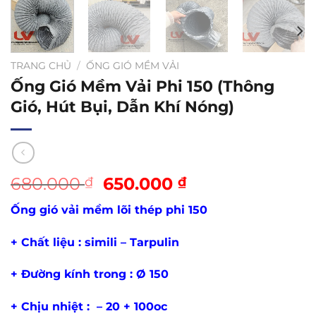
TRANG CHỦ
/
ỐNG GIÓ MỀM VẢI
Ống Gió Mềm Vải Phi 150 (Thông
Gió, Hút Bụi, Dẫn Khí Nóng)
Giá
Giá
680.000
650.000
₫
₫
gốc
hiện
Ống gió vải mềm lõi thép phi 150
là:
tại
680.000 ₫.
là:
+ Chất liệu : simili – Tarpulin
650.000 ₫.
+ Đường kính trong : Ø 150
+ Chịu nhiệt : – 20 + 100oc