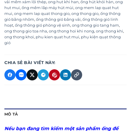
vải mềm xám lõi thép
,
ong hut khi han
,
ống hút khói hàn
,
ong
hut mui
,
ống mềm lắp máy hút mùi
,
ong mem lap quat hut
mui
,
ong mem lap quat thong gio
,
ong thong gio
,
ống thông
gió bằng nhôm
,
ống thông gió bằng vải
,
ống thông gió linh
hoạt
,
ống thông gió phòng vệ sinh
,
ong thong gio tang ham
,
ong thong gio toa nha
,
ong thong hoi khi nong
,
ong thong khi
,
ong thong khoi
,
phu kien quat hut mui
,
phụ kiện quạt thông
gió
CHIA SẺ BÀI VIẾT NÀY:
MÔ TẢ
Nếu bạn đang tìm kiếm một sản phẩm ống để