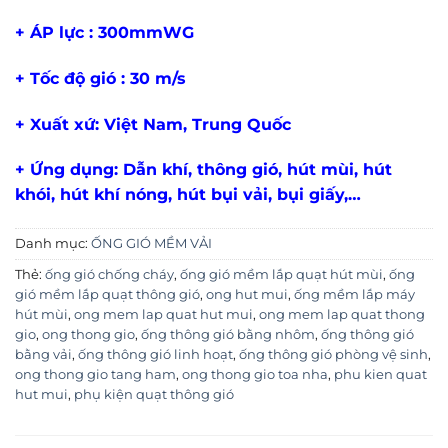
+ ÁP lực : 300mmWG
+ Tốc độ gió : 30 m/s
+ Xuất xứ: Việt Nam, Trung Quốc
+ Ứng dụng: Dẫn khí, thông gió, hút mùi, hút
khói, hút khí nóng, hút bụi vải, bụi giấy,…
Danh mục:
ỐNG GIÓ MỀM VẢI
Thẻ:
ống gió chống cháy
,
ống gió mềm lắp quạt hút mùi
,
ống
gió mềm lắp quạt thông gió
,
ong hut mui
,
ống mềm lắp máy
hút mùi
,
ong mem lap quat hut mui
,
ong mem lap quat thong
gio
,
ong thong gio
,
ống thông gió bằng nhôm
,
ống thông gió
bằng vải
,
ống thông gió linh hoạt
,
ống thông gió phòng vệ sinh
,
ong thong gio tang ham
,
ong thong gio toa nha
,
phu kien quat
hut mui
,
phụ kiện quạt thông gió