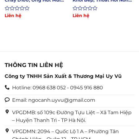
Khói Bếp Nướng
Lò Hơi, Máy Sấy)
Được
Liên hệ
Được
Liên hệ
xếp
xếp
hạng
hạng
0
0
5
5
sao
sao
THÔNG TIN LIÊN HỆ
Công ty TNHH Sản Xuất & Thương Mại Uy Vũ
Hotline: 0968 638 052 - 0945 916 880
Email: ngocanh.uyvu@gmail.com
VPGDMB: số 109c Đường Tựu Liệt – Xã Tam Hiệp
– Huyện Thanh Trì - TP Hà Nội.
VPGDMN: 2094 – Quốc Lộ 1 A – Phường Tân