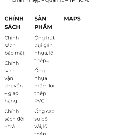
Chánh Hiệp – Quận 12 – TP HCM.
CHÍNH
SẢN
MAPS
SÁCH
PHẨM
Chính
Ống hút
sách
bụi gân
bảo mật
nhựa, lõi
thép...
Chính
sách
Ống
vận
nhựa
chuyển
mềm lõi
– giao
thép
hàng
PVC
Chính
Ống cao
sách đổi
su bố
– trả
vải, lõi
thép...