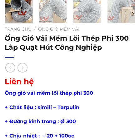
TRANG CHỦ
/
ỐNG GIÓ MỀM VẢI
Ống Gió Vải Mềm Lõi Thép Phi 300
Lắp Quạt Hút Công Nghiệp
Liên hệ
Ống gió vải mềm lõi thép phi 300
+ Chất liệu : simili – Tarpulin
+ Đường kính trong : Ø 300
+ Chịu nhiệt : – 20 + 100oc