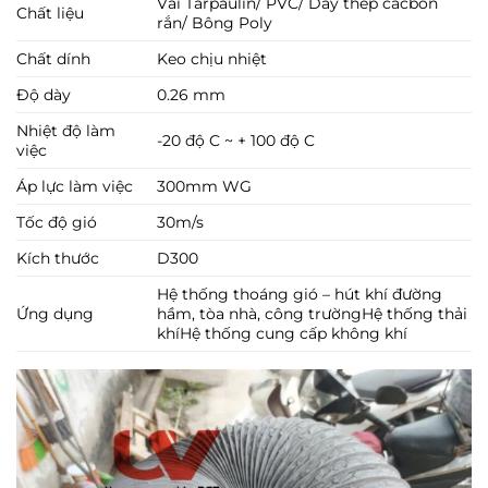
Vải Tarpaulin/ PVC/ Dây thép cacbon
Chất liệu
rắn/ Bông Poly
Chất dính
Keo chịu nhiệt
Độ dày
0.26 mm
Nhiệt độ làm
-20 độ C ~ + 100 độ C
việc
Áp lực làm việc
300mm WG
Tốc độ gió
30m/s
Kích thước
D300
Hệ thống thoáng gió – hút khí đường
Ứng dụng
hầm, tòa nhà, công trườngHệ thống thải
khíHệ thống cung cấp không khí