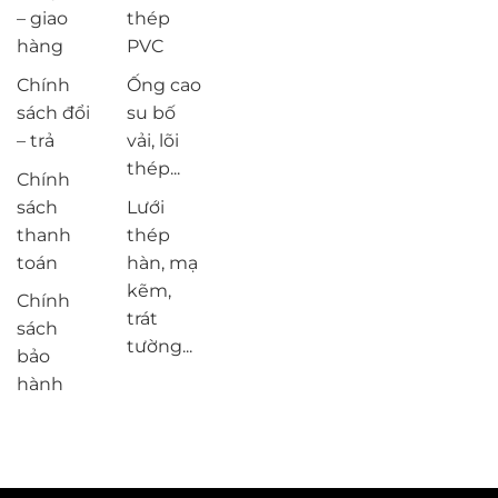
– giao
thép
hàng
PVC
Chính
Ống cao
sách đổi
su bố
– trả
vải, lõi
thép...
Chính
sách
Lưới
thanh
thép
toán
hàn, mạ
kẽm,
Chính
trát
sách
tường...
bảo
hành