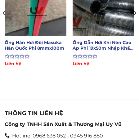
Ống Hàn Hơi Đôi Masuka
Ống Dẫn Hơi Khí Nén Cao
Hàn Quốc Phi 8mmx100m
Áp Phi 19x50m Nhập Khẩu
Hàn Quốc
Được
Liên hệ
Được
Liên hệ
xếp
xếp
hạng
hạng
0
0
5
5
sao
sao
THÔNG TIN LIÊN HỆ
Công ty TNHH Sản Xuất & Thương Mại Uy Vũ
Hotline: 0968 638 052 - 0945 916 880