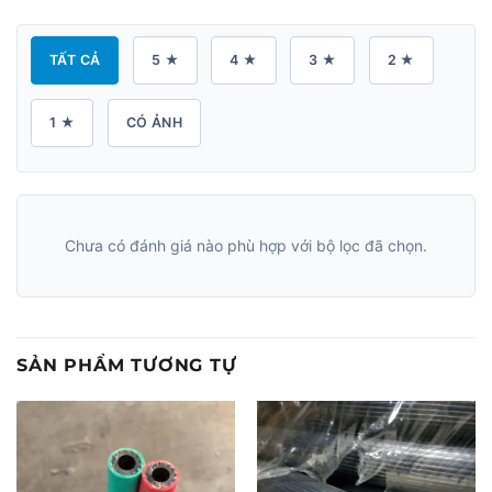
TẤT CẢ
5 ★
4 ★
3 ★
2 ★
1 ★
CÓ ẢNH
Chưa có đánh giá nào phù hợp với bộ lọc đã chọn.
SẢN PHẨM TƯƠNG TỰ