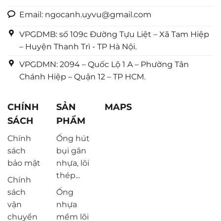
Email: ngocanh.uyvu@gmail.com
VPGDMB: số 109c Đường Tựu Liệt – Xã Tam Hiệp
– Huyện Thanh Trì - TP Hà Nội.
VPGDMN: 2094 – Quốc Lộ 1 A – Phường Tân
Chánh Hiệp – Quận 12 – TP HCM.
CHÍNH
SẢN
MAPS
SÁCH
PHẨM
Chính
Ống hút
sách
bụi gân
bảo mật
nhựa, lõi
thép...
Chính
sách
Ống
vận
nhựa
chuyển
mềm lõi