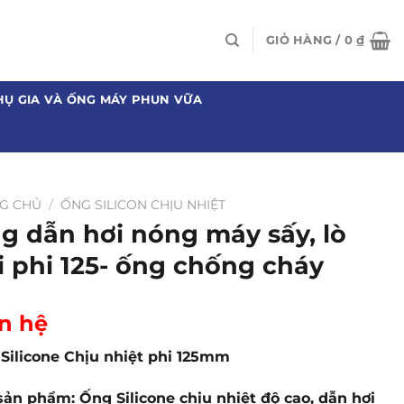
GIỎ HÀNG /
0
₫
HỤ GIA VÀ ỐNG MÁY PHUN VỮA
G CHỦ
/
ỐNG SILICON CHỊU NHIỆT
g dẫn hơi nóng máy sấy, lò
i phi 125- ống chống cháy
n hệ
Silicone Chịu nhiệt phi 125mm
sản phẩm: Ống Silicone chịu nhiệt độ cao, dẫn hơi