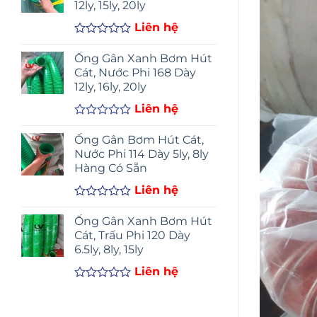
12ly, 15ly, 20ly
5
sao
Liên hệ
Được
xếp
Ống Gân Xanh Bơm Hút
hạng
Cát, Nước Phi 168 Dày
0
12ly, 16ly, 20ly
5
sao
Liên hệ
Được
xếp
Ống Gân Bơm Hút Cát,
hạng
Nước Phi 114 Dày 5ly, 8ly
0
Hàng Có Sẵn
5
sao
Liên hệ
Được
xếp
Ống Gân Xanh Bơm Hút
hạng
Cát, Trấu Phi 120 Dày
0
6.5ly, 8ly, 15ly
5
sao
Liên hệ
Được
xếp
hạng