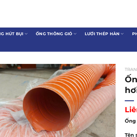
G HÚT BỤI
ỐNG THÔNG GIÓ
LƯỚI THÉP HÀN
P
TRAN
Ốn
hơ
Liê
Ống 
Tên 