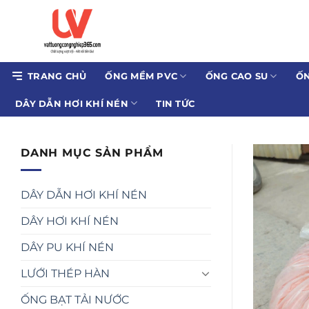
Bỏ
qua
nội
dung
TRANG CHỦ
ỐNG MỀM PVC
ỐNG CAO SU
ỐN
DÂY DẪN HƠI KHÍ NÉN
TIN TỨC
DANH MỤC SẢN PHẨM
DÂY DẪN HƠI KHÍ NÉN
DÂY HƠI KHÍ NÉN
DÂY PU KHÍ NÉN
LƯỚI THÉP HÀN
ỐNG BẠT TẢI NƯỚC