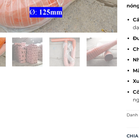
nóng
Cấ
dạ
Đ
Ch
Nh
M
Xu
C
ng
Danh
CHIA