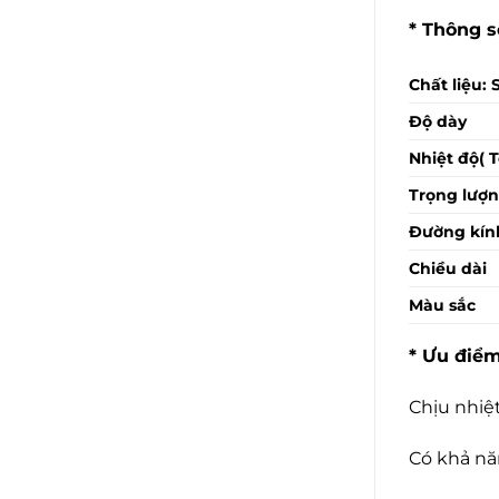
* Thông s
Chất liệu: 
Độ dày
Nhiệt độ( 
Trọng lượ
Đường kín
Chiều dài
Màu sắc
* Ưu điểm
Chịu nhiệ
Có khả nă