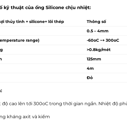
ố kỹ thuật của ống Silicone chịu nhiệt:
Sợi thủy tinh + silicone+ lõi thép
Thông số
0.5 – 4mm
Temperature range)
-60oC ~+ 300oC
ng
>0.8kg/mét
h
125mm
4m
Đỏ
:
t độ cao lên tới 300oC trong thời gian ngắn. Nhiệt độ p
ng kháng axit và kiềm