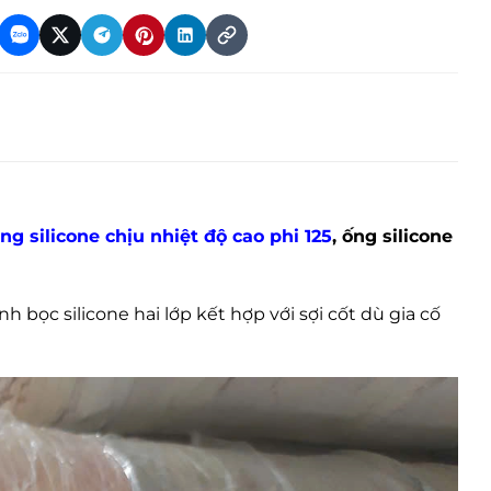
ng silicone chịu nhiệt độ cao phi 125
, ống silicone
nh bọc silicone hai lớp kết hợp với sợi cốt dù gia cố