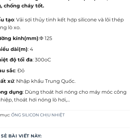
, chống cháy tốt.
u tạo
: Vải sợi thủy tinh kết hợp silicone và lõi thép
ng lò xo.
ường kính(mm)
:Φ 125
iều dài(m)
: 4
iệt độ tối đa
: 300oC
àu sắc
: Đỏ
ất xứ
: Nhập khẩu Trung Quốc.
ông dụng
: Dùng thoát hơi nóng cho máy móc công
hiệp, thoát hơi nóng lò hơi,…
 mục:
ỐNG SILICON CHỊU NHIỆT
 SẺ BÀI VIẾT NÀY: