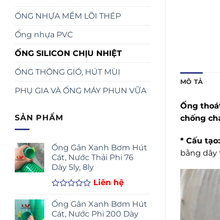
ỐNG NHỰA MỀM LÕI THÉP
Ống nhựa PVC
ỐNG SILICON CHỊU NHIỆT
ỐNG THÔNG GIÓ, HÚT MÙI
MÔ TẢ
PHỤ GIA VÀ ỐNG MÁY PHUN VỮA
Ống thoát
SẢN PHẨM
chống chá
* Cấu tạo:
Ống Gân Xanh Bơm Hút
bằng dây 
Cát, Nước Thải Phi 76
Dày 5ly, 8ly
Liên hệ
Được
xếp
Ống Gân Xanh Bơm Hút
hạng
Cát, Nước Phi 200 Dày
0