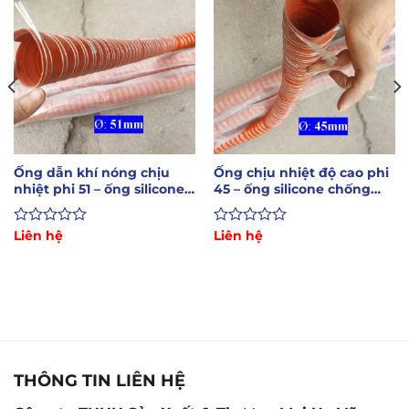
Ống dẫn khí nóng chịu
Ống chịu nhiệt độ cao phi
nhiệt phi 51 – ống silicone
45 – ống silicone chống
chống cháy
cháy
Được
Liên hệ
Được
Liên hệ
xếp
xếp
hạng
hạng
0
0
5
5
sao
sao
THÔNG TIN LIÊN HỆ