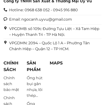
Công ty TNHH Sản Xuất & Thương Mại Uy Vũ
Hotline: 0968 638 052 - 0945 916 880
Email: ngocanh.uyvu@gmail.com
VPGDMB: số 109c Đường Tựu Liệt – Xã Tam Hiệp
– Huyện Thanh Trì - TP Hà Nội.
VPGDMN: 2094 – Quốc Lộ 1 A – Phường Tân
Chánh Hiệp – Quận 12 – TP HCM.
CHÍNH
SẢN
MAPS
SÁCH
PHẨM
Chính
Ống hút
sách
bụi gân
bảo mật
nhựa, lõi
thép...
Chính
sách
Ống