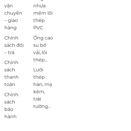
vận
nhựa
chuyển
mềm lõi
– giao
thép
hàng
PVC
Chính
Ống cao
sách đổi
su bố
– trả
vải, lõi
thép...
Chính
sách
Lưới
thanh
thép
toán
hàn, mạ
kẽm,
Chính
trát
sách
tường...
bảo
hành