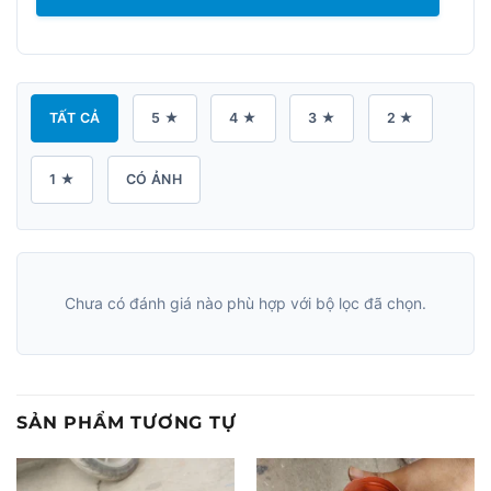
TẤT CẢ
5 ★
4 ★
3 ★
2 ★
1 ★
CÓ ẢNH
Chưa có đánh giá nào phù hợp với bộ lọc đã chọn.
SẢN PHẨM TƯƠNG TỰ