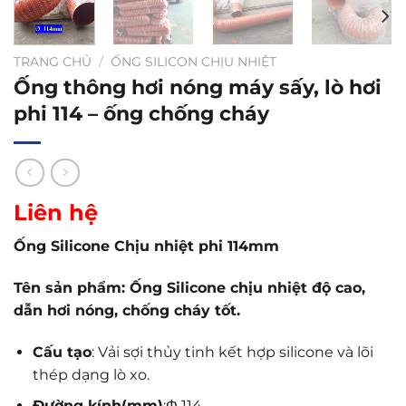
TRANG CHỦ
/
ỐNG SILICON CHỊU NHIỆT
Ống thông hơi nóng máy sấy, lò hơi
phi 114 – ống chống cháy
Liên hệ
Ống Silicone Chịu nhiệt phi 114mm
Tên sản phẩm: Ống Silicone chịu nhiệt độ cao,
dẫn hơi nóng, chống cháy tốt.
Cấu tạo
: Vải sợi thủy tinh kết hợp silicone và lõi
thép dạng lò xo.
Đường kính(mm)
:Φ 114