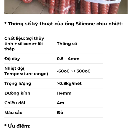
* Thông số kỹ thuật của ống Silicone chịu nhiệt:
Chất liệu: Sợi thủy
tinh + silicone+ lõi
Thông số
thép
Độ dày
0.5 – 4mm
Nhiệt độ(
-60oC ~+ 300oC
Temperature range)
Trọng lượng
>0.8kg/mét
Đường kính
114mm
Chiều dài
4m
Màu sắc
Đỏ
* Ưu điểm: