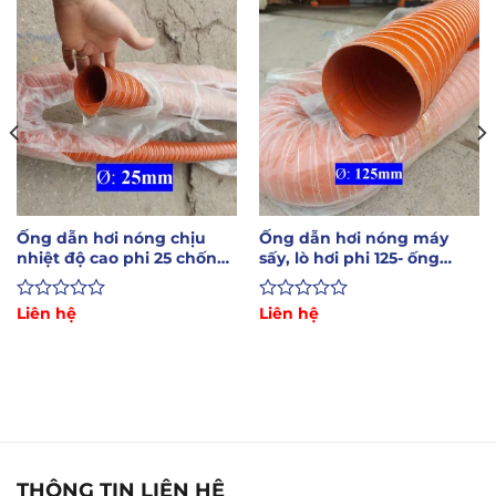
Ống dẫn hơi nóng chịu
Ống dẫn hơi nóng máy
nhiệt độ cao phi 25 chống
sấy, lò hơi phi 125- ống
cháy tốt
chống cháy
Được
Liên hệ
Được
Liên hệ
xếp
xếp
hạng
hạng
0
0
5
5
sao
sao
THÔNG TIN LIÊN HỆ