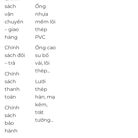
sách
Ống
vận
nhựa
chuyển
mềm lõi
– giao
thép
hàng
PVC
Chính
Ống cao
sách đổi
su bố
– trả
vải, lõi
thép...
Chính
sách
Lưới
thanh
thép
toán
hàn, mạ
kẽm,
Chính
trát
sách
tường...
bảo
hành