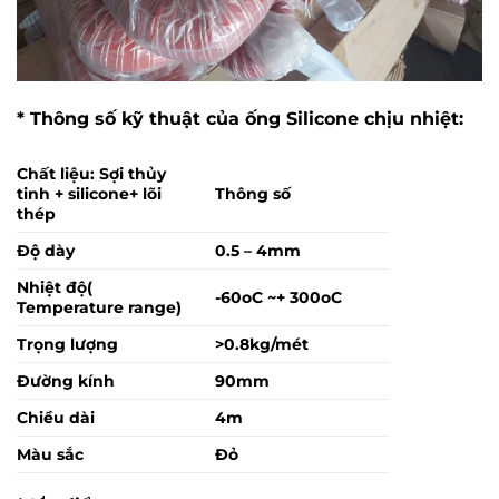
* Thông số kỹ thuật của ống Silicone chịu nhiệt:
Chất liệu: Sợi thủy
tinh + silicone+ lõi
Thông số
thép
Độ dày
0.5 – 4mm
Nhiệt độ(
-60oC ~+ 300oC
Temperature range)
Trọng lượng
>0.8kg/mét
Đường kính
90mm
Chiều dài
4m
Màu sắc
Đỏ