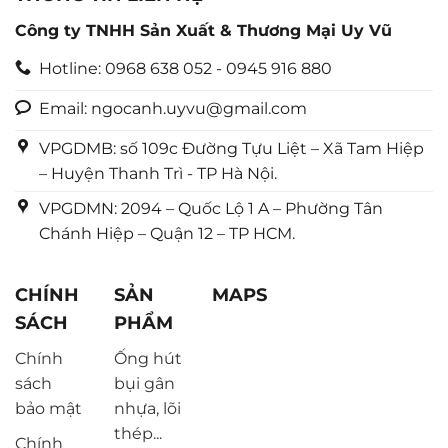
Công ty TNHH Sản Xuất & Thương Mại Uy Vũ
Hotline: 0968 638 052 - 0945 916 880
Email: ngocanh.uyvu@gmail.com
VPGDMB: số 109c Đường Tựu Liệt – Xã Tam Hiệp
– Huyện Thanh Trì - TP Hà Nội.
VPGDMN: 2094 – Quốc Lộ 1 A – Phường Tân
Chánh Hiệp – Quận 12 – TP HCM.
CHÍNH
SẢN
MAPS
SÁCH
PHẨM
Chính
Ống hút
sách
bụi gân
bảo mật
nhựa, lõi
thép...
Chính