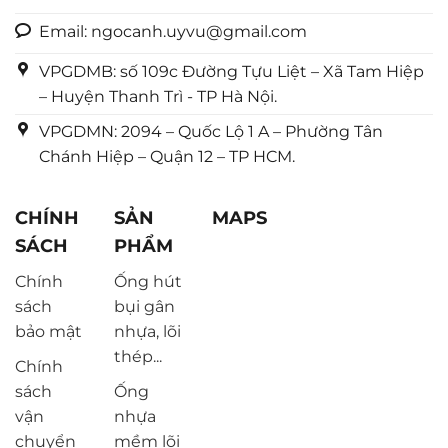
Email: ngocanh.uyvu@gmail.com
VPGDMB: số 109c Đường Tựu Liệt – Xã Tam Hiệp
– Huyện Thanh Trì - TP Hà Nội.
VPGDMN: 2094 – Quốc Lộ 1 A – Phường Tân
Chánh Hiệp – Quận 12 – TP HCM.
CHÍNH
SẢN
MAPS
SÁCH
PHẨM
Chính
Ống hút
sách
bụi gân
bảo mật
nhựa, lõi
thép...
Chính
sách
Ống
vận
nhựa
chuyển
mềm lõi