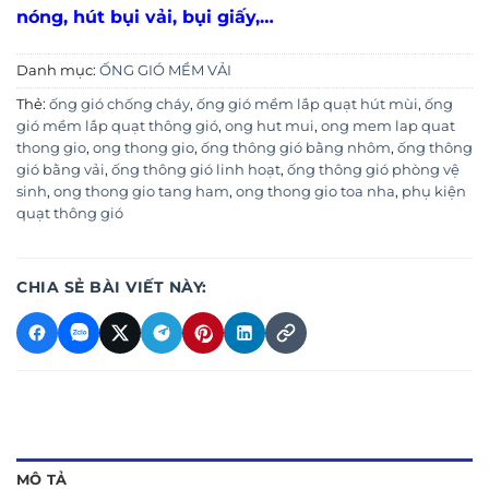
nóng, hút bụi vải, bụi giấy,…
Danh mục:
ỐNG GIÓ MỀM VẢI
Thẻ:
ống gió chống cháy
,
ống gió mềm lắp quạt hút mùi
,
ống
gió mềm lắp quạt thông gió
,
ong hut mui
,
ong mem lap quat
thong gio
,
ong thong gio
,
ống thông gió bằng nhôm
,
ống thông
gió bằng vải
,
ống thông gió linh hoạt
,
ống thông gió phòng vệ
sinh
,
ong thong gio tang ham
,
ong thong gio toa nha
,
phụ kiện
quạt thông gió
CHIA SẺ BÀI VIẾT NÀY:
MÔ TẢ