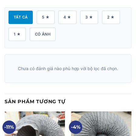
TẤT CẢ
5 ★
4 ★
3 ★
2 ★
1 ★
CÓ ẢNH
Chưa có đánh giá nào phù hợp với bộ lọc đã chọn.
SẢN PHẨM TƯƠNG TỰ
-11%
-4%