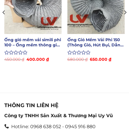
Ống gió mềm vải simili phi
Ống Gió Mềm Vải Phi 150
100 – Ống mềm thông gió,
(Thông Gió, Hút Bụi, Dẫn
hút khói hàn
Khí Nóng)
Giá
Giá
Giá
Giá
Được
450.000
₫
400.000
₫
Được
680.000
₫
650.000
₫
gốc
hiện
gốc
hiện
xếp
xếp
là:
tại
là:
tại
hạng
hạng
450.000 ₫.
là:
680.000 ₫.
là:
0
0
400.000 ₫.
650.000 
5
5
sao
sao
THÔNG TIN LIÊN HỆ
Công ty TNHH Sản Xuất & Thương Mại Uy Vũ
Hotline: 0968 638 052 - 0945 916 880