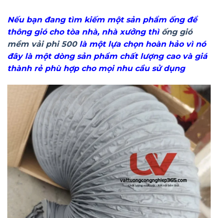
Nếu bạn đang tìm kiếm một sản phẩm ống để
thông gió cho tòa nhà, nhà xưởng thì
ống gió
mềm vải phi 500
là một lựa chọn hoàn hảo vì nó
đây là một dòng sản phẩm chất lượng cao và giá
thành rẻ phù hợp cho mọi nhu cầu sử dụng