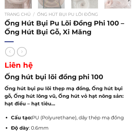
TRANG CHỦ
/
ỐNG HÚT BỤI PU LÕI ĐỒNG
Ống Hút Bụi Pu Lõi Đồng Phi 100 –
Ống Hút Bụi Gỗ, Xi Măng
Liên hệ
Ống hút bụi lõi đồng phi 100
Ống hút bụi pu lõi thẹp mạ đồng, Ống hút bụi
gỗ, Ống hút lông vũ, Ống hút vỏ hạt nông sản:
hạt điều – hạt tiêu…
Cấu tạo:
PU (Polyurethane), dây thép mạ đồng
Độ dày
: 0.6mm