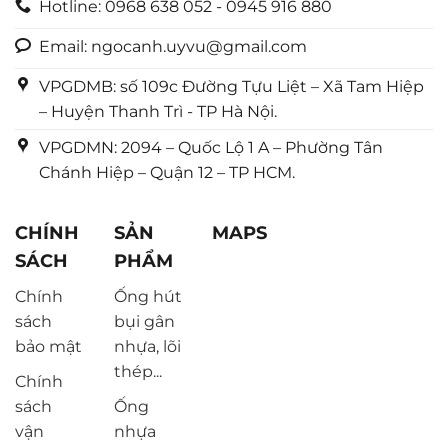
Hotline: 0968 638 052 - 0945 916 880
Email: ngocanh.uyvu@gmail.com
VPGDMB: số 109c Đường Tựu Liệt – Xã Tam Hiệp
– Huyện Thanh Trì - TP Hà Nội.
VPGDMN: 2094 – Quốc Lộ 1 A – Phường Tân
Chánh Hiệp – Quận 12 – TP HCM.
CHÍNH
SẢN
MAPS
SÁCH
PHẨM
Chính
Ống hút
sách
bụi gân
bảo mật
nhựa, lõi
thép...
Chính
sách
Ống
vận
nhựa