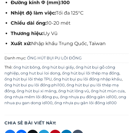
Đường kính Φ (mm):100
Nhiệt độ làm việc:
Tối đa 125°C
Chiều dài ống:
10-20 mét
Thương hiệu:
Uy Vũ
Xuất xứ:
Nhập khẩu Trung Quốc, Taiwan
Danh mục:
ỐNG HÚT BỤI PU LÕI ĐỒNG
Thẻ:
ống hút bông
,
ống hút bụi giấy
,
ống hút bụi gỗ công
nghiệp
,
ong hut bui loi dong
,
ống hút bụi lõi thép mạ đồng
,
ống hút bụi lõi thép TPU
,
ống hút bụi pu lõi đồng nhập khẩu
,
ống hút bui pu lõi đồng phi100
,
ống hút bụi pu lõi thép mạ
đồng
,
ống hút bụi xi măng
,
ống hút lông vũ
,
ống hút mùn cưa
,
ống nhựa mềm lõi đồng pu
,
ống nhựa pu đồng gân id100
,
ong
nhua pu gan dong id100
,
ống nhựa pu gân lõi đồng id100
CHIA SẺ BÀI VIẾT NÀY: