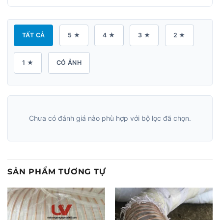
TẤT CẢ
5 ★
4 ★
3 ★
2 ★
1 ★
CÓ ẢNH
Chưa có đánh giá nào phù hợp với bộ lọc đã chọn.
SẢN PHẨM TƯƠNG TỰ