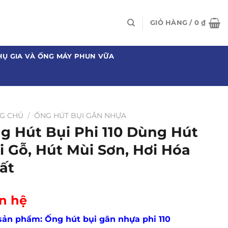
GIỎ HÀNG /
0
₫
HỤ GIA VÀ ỐNG MÁY PHUN VỮA
G CHỦ
/
ỐNG HÚT BỤI GÂN NHỰA
g Hút Bụi Phi 110 Dùng Hút
i Gỗ, Hút Mùi Sơn, Hơi Hóa
ất
n hệ
sản phẩm: Ống hút bụi gân nhựa phi 110