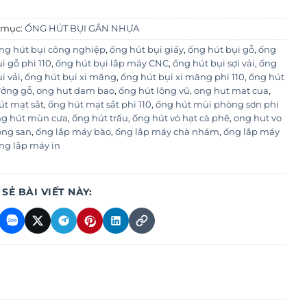
 mục:
ỐNG HÚT BỤI GÂN NHỰA
ng hút bụi công nghiệp
,
ống hút bụi giấy
,
ống hút bụi gỗ
,
ống
i gỗ phi 110
,
ống hút bụi lắp máy CNC
,
ống hút bụi sợi vải
,
ống
i vải
,
ống hút bụi xi măng
,
ống hút bụi xi măng phi 110
,
ống hút
ưởng gỗ
,
ong hut dam bao
,
ống hút lông vũ
,
ong hut mat cua
,
út mạt sắt
,
ống hút mạt sắt phi 110
,
ống hút mùi phòng sơn phi
g hút mùn cưa
,
ống hút trấu
,
ống hút vỏ hạt cà phê
,
ong hut vo
ong san
,
ống lắp máy bào
,
ống lắp máy chà nhám
,
ống lắp máy
ng lắp máy in
 SẺ BÀI VIẾT NÀY: