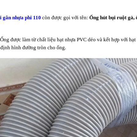
i gân nhựa phi 110
còn được gọi với tên:
Ống hút bụi ruột gà, 
Ống được làm từ chất liệu hạt nhựa PVC dẻo và kết hợp với hạt
 định hình đường tròn cho ống.