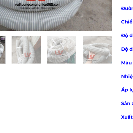
Đườn
Chiề
Độ d
Độ d
Màu 
Nhiệ
Áp l
Sản 
Xuất