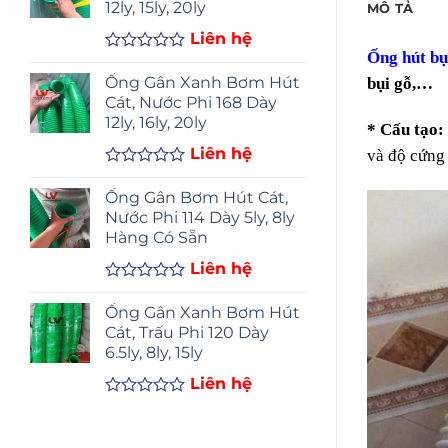
12ly, 15ly, 20ly
MÔ TẢ
5
sao
Liên hệ
Ống hút bụ
Được
xếp
Ống Gân Xanh Bơm Hút
bụi gỗ,…
hạng
Cát, Nước Phi 168 Dày
0
12ly, 16ly, 20ly
5
* Cấu tạo:
sao
Liên hệ
và độ cứng
Được
xếp
Ống Gân Bơm Hút Cát,
hạng
Nước Phi 114 Dày 5ly, 8ly
0
Hàng Có Sẵn
5
sao
Liên hệ
Được
xếp
Ống Gân Xanh Bơm Hút
hạng
Cát, Trấu Phi 120 Dày
0
6.5ly, 8ly, 15ly
5
sao
Liên hệ
Được
xếp
hạng