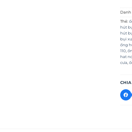
Danh
Thẻ:
ố
hút bụ
hút bụ
bụi x
ống h
110
,
ốn
hat n
cưa
,
ố
CHIA