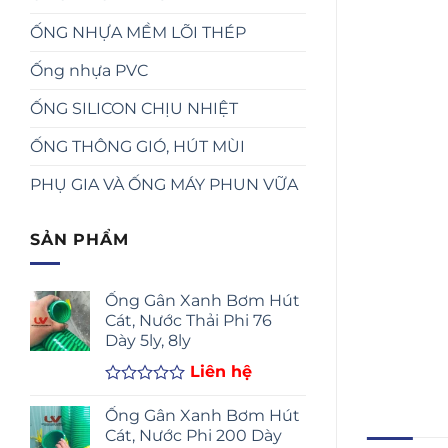
ỐNG NHỰA MỀM LÕI THÉP
Ống nhựa PVC
ỐNG SILICON CHỊU NHIỆT
ỐNG THÔNG GIÓ, HÚT MÙI
PHỤ GIA VÀ ỐNG MÁY PHUN VỮA
SẢN PHẨM
Ống Gân Xanh Bơm Hút
Cát, Nước Thải Phi 76
Dày 5ly, 8ly
Liên hệ
Được
xếp
Ống Gân Xanh Bơm Hút
hạng
Cát, Nước Phi 200 Dày
0