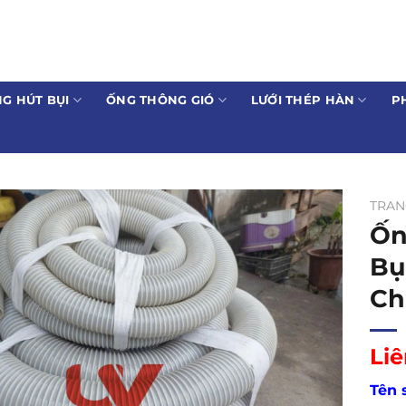
G HÚT BỤI
ỐNG THÔNG GIÓ
LƯỚI THÉP HÀN
P
TRAN
Ốn
Bụ
Ch
Liê
Tên 