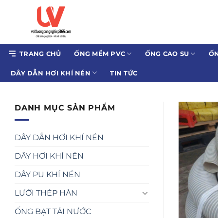
Bỏ
qua
nội
dung
TRANG CHỦ
ỐNG MỀM PVC
ỐNG CAO SU
ỐN
DÂY DẪN HƠI KHÍ NÉN
TIN TỨC
DANH MỤC SẢN PHẨM
DÂY DẪN HƠI KHÍ NÉN
DÂY HƠI KHÍ NÉN
DÂY PU KHÍ NÉN
LƯỚI THÉP HÀN
ỐNG BẠT TẢI NƯỚC