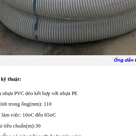
Ống dẫn khí thông gió 
 kỹ thuật:
u nhựa PVC dẻo kết hợp với nhựa PE
ính trong ống(mm): 110
ộ làm việc: 10oC đến 65oC
i tiêu chuẩn(m):30