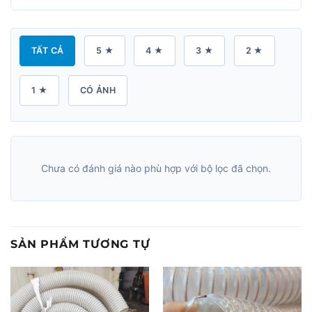
TẤT CẢ
5 ★
4 ★
3 ★
2 ★
1 ★
CÓ ẢNH
Chưa có đánh giá nào phù hợp với bộ lọc đã chọn.
SẢN PHẨM TƯƠNG TỰ