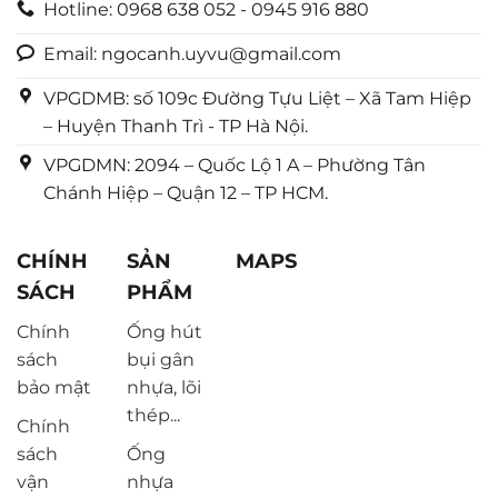
Hotline: 0968 638 052 - 0945 916 880
Email: ngocanh.uyvu@gmail.com
VPGDMB: số 109c Đường Tựu Liệt – Xã Tam Hiệp
– Huyện Thanh Trì - TP Hà Nội.
VPGDMN: 2094 – Quốc Lộ 1 A – Phường Tân
Chánh Hiệp – Quận 12 – TP HCM.
CHÍNH
SẢN
MAPS
SÁCH
PHẨM
Chính
Ống hút
sách
bụi gân
bảo mật
nhựa, lõi
thép...
Chính
sách
Ống
vận
nhựa