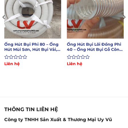
Ống Hút Bụi Phi 80 – Ống
Ống Hút Bụi Lõi Đồng Phi
Hút Mùi Sơn, Hút Bụi Vải,
40 – Ống Hút Bụi Gỗ Công
Mùn Cưa
Nghiệp
Được
Liên hệ
Được
Liên hệ
xếp
xếp
hạng
hạng
0
0
5
5
sao
sao
THÔNG TIN LIÊN HỆ
Công ty TNHH Sản Xuất & Thương Mại Uy Vũ