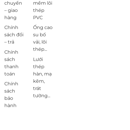
chuyển
mềm lõi
– giao
thép
hàng
PVC
Chính
Ống cao
sách đổi
su bố
– trả
vải, lõi
thép...
Chính
sách
Lưới
thanh
thép
toán
hàn, mạ
kẽm,
Chính
trát
sách
tường...
bảo
hành