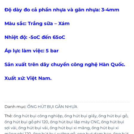
Độ dày đo cả phần nhựa và gân nhựa: 3-4mm
Màu sắc: Trắng sữa – Xám
Nhiệt độ: -5oC đến 65oC
Áp lực làm việc: 5 bar
Sản xuất trên dây chuyền công nghệ Hàn Quốc.
Xuất xứ: Việt Nam.
Danh mục:
ỐNG HÚT BỤI GÂN NHỰA
Thẻ:
ống hút bụi công nghiệp
,
ống hút bụi giấy
,
ống hút bụi gỗ
,
ống hút bụi gỗ phi 120
,
ống hút bụi lắp máy CNC
,
ống hút bụi
sợi vải
,
ống hút bụi vải
,
ống hút bụi xi măng
,
ống hút bụi xi
măng phi 120
,
ống hút bụi xưởng gỗ
,
ong hut dam bao
,
ống hút