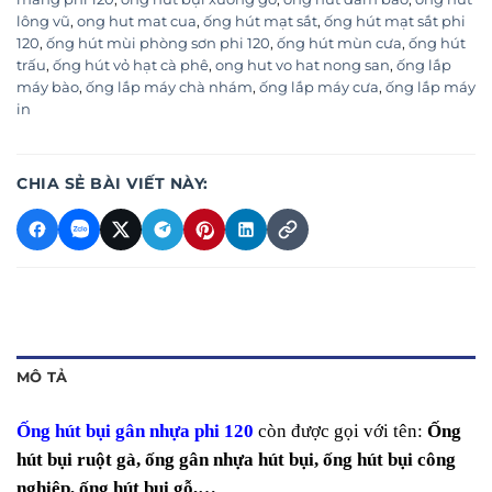
lông vũ
,
ong hut mat cua
,
ống hút mạt sắt
,
ống hút mạt sắt phi
120
,
ống hút mùi phòng sơn phi 120
,
ống hút mùn cưa
,
ống hút
trấu
,
ống hút vỏ hạt cà phê
,
ong hut vo hat nong san
,
ống lắp
máy bào
,
ống lắp máy chà nhám
,
ống lắp máy cưa
,
ống lắp máy
in
CHIA SẺ BÀI VIẾT NÀY:
MÔ TẢ
Ống hút bụi gân nhựa phi 120
còn được gọi với tên:
Ống
hút bụi ruột gà, ống gân nhựa hút bụi, ống hút bụi công
nghiệp, ống hút bụi gỗ,…