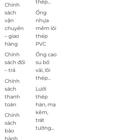
thép...
Chính
sách
Ống
vận
nhựa
chuyển
mềm lõi
– giao
thép
hàng
PVC
Chính
Ống cao
sách đổi
su bố
– trả
vải, lõi
thép...
Chính
sách
Lưới
thanh
thép
toán
hàn, mạ
kẽm,
Chính
trát
sách
tường...
bảo
hành