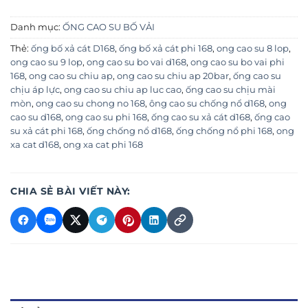
Danh mục:
ỐNG CAO SU BỐ VẢI
Thẻ:
ống bố xả cát D168
,
ống bố xả cát phi 168
,
ong cao su 8 lop
,
ong cao su 9 lop
,
ong cao su bo vai d168
,
ong cao su bo vai phi
168
,
ong cao su chiu ap
,
ong cao su chiu ap 20bar
,
ống cao su
chịu áp lực
,
ong cao su chiu ap luc cao
,
ống cao su chịu mài
mòn
,
ong cao su chong no 168
,
ông cao su chống nổ d168
,
ong
cao su d168
,
ong cao su phi 168
,
ống cao su xả cát d168
,
ống cao
su xả cát phi 168
,
ống chống nổ d168
,
ống chống nổ phi 168
,
ong
xa cat d168
,
ong xa cat phi 168
CHIA SẺ BÀI VIẾT NÀY: