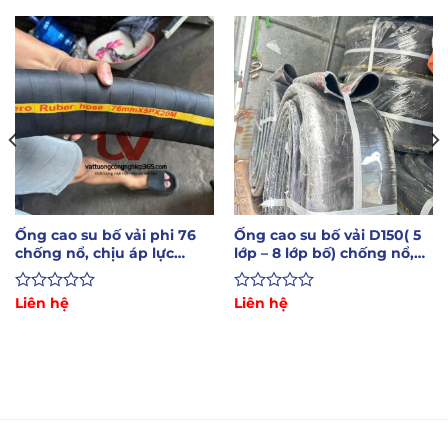
Ống cao su bố vải phi 76
Ống cao su bố vải D150( 5
chống nổ, chịu áp lực
lớp – 8 lớp bố) chống nổ,
20bar, 1 cuộn 20m
chịu mài mòn
Được
Liên hệ
Được
Liên hệ
xếp
xếp
hạng
hạng
0
0
5
5
sao
sao