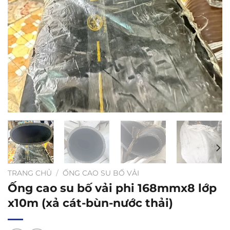
TRANG CHỦ
/
ỐNG CAO SU BỐ VẢI
Ống cao su bố vải phi 168mmx8 lớp
x10m (xả cát-bùn-nước thải)