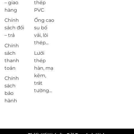
– giao
thép
hàng
PVC
Chính
Ống cao
sách đổi
su bố
– trả
vải, lõi
thép...
Chính
sách
Lưới
thanh
thép
toán
hàn, mạ
kẽm,
Chính
trát
sách
tường...
bảo
hành