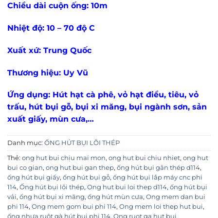
Chiều dài cuộn ống: 10m
Nhiệt độ: 10 – 70 độ C
Xuất xứ: Trung Quốc
Thương hiệu: Uy Vũ
Ứng dụng: Hút hạt cà phê, vỏ hạt điều, tiêu, vỏ
trấu, hút bụi gỗ, bụi xi măng, bụi ngành sơn, sản
xuất giấy, mùn cưa,…
Danh mục:
ỐNG HÚT BỤI LÕI THÉP
Thẻ:
ong hut bui chịu mai mon
,
ong hut bui chiu nhiet
,
ong hut
bui co gian
,
ong hut bui gan thep
,
ống hút bụi gân thép d114
,
ống hút bụi giấy
,
ống hút bụi gỗ
,
ống hút bụi lắp máy cnc phi
114
,
Ống hút bụi lõi thép
,
Ong hut bui loi thep d114
,
ống hút bụi
vải
,
ống hút bụi xi măng
,
ống hút mùn cưa
,
Ong mem dan bui
phi 114
,
Ong mem gom bui phi 114
,
Ong mem loi thep hut bui
,
ống nhựa ruột gà hút bụi phi 114
,
Ong ruot ga hut bui