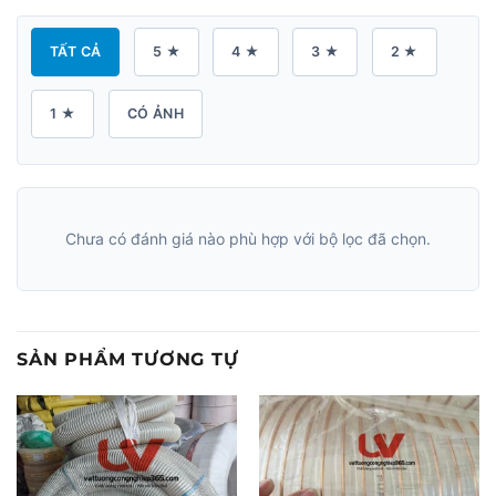
TẤT CẢ
5 ★
4 ★
3 ★
2 ★
1 ★
CÓ ẢNH
Chưa có đánh giá nào phù hợp với bộ lọc đã chọn.
SẢN PHẨM TƯƠNG TỰ