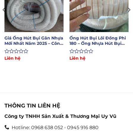
Giá Ống Hút Bụi Gân Nhựa
Ống Hút Bụi Lõi Đồng Phi
Mới Nhất Năm 2025 – Công
180 – Ống Nhựa Hút Bụi
Ty Uy Vũ
Công Nghiêp
Được
Liên hệ
Được
Liên hệ
xếp
xếp
hạng
hạng
0
0
5
5
sao
sao
THÔNG TIN LIÊN HỆ
Công ty TNHH Sản Xuất & Thương Mại Uy Vũ
Hotline: 0968 638 052 - 0945 916 880