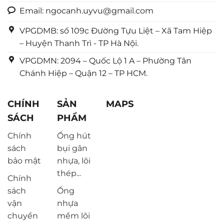
Email: ngocanh.uyvu@gmail.com
VPGDMB: số 109c Đường Tựu Liệt – Xã Tam Hiệp
– Huyện Thanh Trì - TP Hà Nội.
VPGDMN: 2094 – Quốc Lộ 1 A – Phường Tân
Chánh Hiệp – Quận 12 – TP HCM.
CHÍNH
SẢN
MAPS
SÁCH
PHẨM
Chính
Ống hút
sách
bụi gân
bảo mật
nhựa, lõi
thép...
Chính
sách
Ống
vận
nhựa
chuyển
mềm lõi